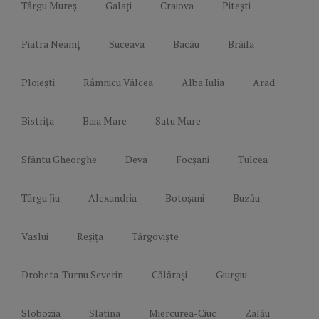
Târgu Mureș
Galați
Craiova
Pitești
Piatra Neamț
Suceava
Bacău
Brăila
Ploiești
Râmnicu Vâlcea
Alba Iulia
Arad
Bistrița
Baia Mare
Satu Mare
Sfântu Gheorghe
Deva
Focșani
Tulcea
Târgu Jiu
Alexandria
Botoșani
Buzău
Vaslui
Reșița
Târgoviște
Drobeta-Turnu Severin
Călărași
Giurgiu
Slobozia
Slatina
Miercurea-Ciuc
Zalău