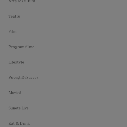
Artă & Cultură
Teatru
Film
Program filme
Lifestyle
PoveștiDeSucces
Muzică
Sunete Live
Eat & Drink