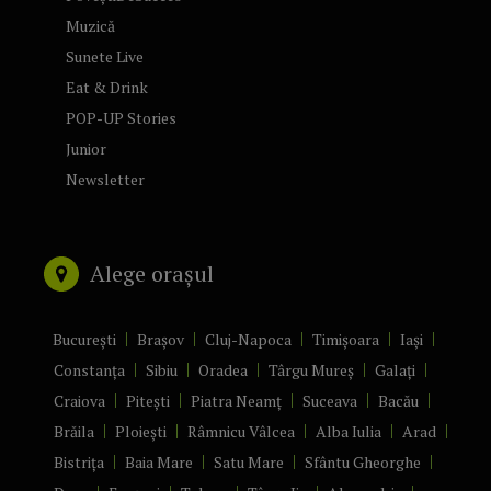
Muzică
Sunete Live
Eat & Drink
POP-UP Stories
Junior
Newsletter
Alege orașul
București
Brașov
Cluj-Napoca
Timișoara
Iași
Constanța
Sibiu
Oradea
Târgu Mureș
Galați
Craiova
Pitești
Piatra Neamț
Suceava
Bacău
Brăila
Ploiești
Râmnicu Vâlcea
Alba Iulia
Arad
Bistrița
Baia Mare
Satu Mare
Sfântu Gheorghe