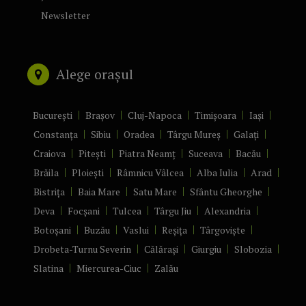
Newsletter
Alege orașul
București
Brașov
Cluj-Napoca
Timișoara
Iași
Constanța
Sibiu
Oradea
Târgu Mureș
Galați
Craiova
Pitești
Piatra Neamț
Suceava
Bacău
Brăila
Ploiești
Râmnicu Vâlcea
Alba Iulia
Arad
Bistrița
Baia Mare
Satu Mare
Sfântu Gheorghe
Deva
Focșani
Tulcea
Târgu Jiu
Alexandria
Botoșani
Buzău
Vaslui
Reșița
Târgoviște
Drobeta-Turnu Severin
Călărași
Giurgiu
Slobozia
Slatina
Miercurea-Ciuc
Zalău