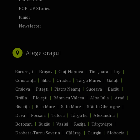
POP-UP Stories
Junior
Newsletter
Alege orașul
București
Brașov
Cluj-Napoca
Timișoara
Iași
Constanța
Sibiu
Oradea
Târgu Mureș
Galați
Craiova
Pitești
Piatra Neamț
Suceava
Bacău
Brăila
Ploiești
Râmnicu Vâlcea
Alba Iulia
Arad
Bistrița
Baia Mare
Satu Mare
Sfântu Gheorghe
Deva
Focșani
Tulcea
Târgu Jiu
Alexandria
Botoșani
Buzău
Vaslui
Reșița
Târgoviște
Drobeta-Turnu Severin
Călărași
Giurgiu
Slobozia