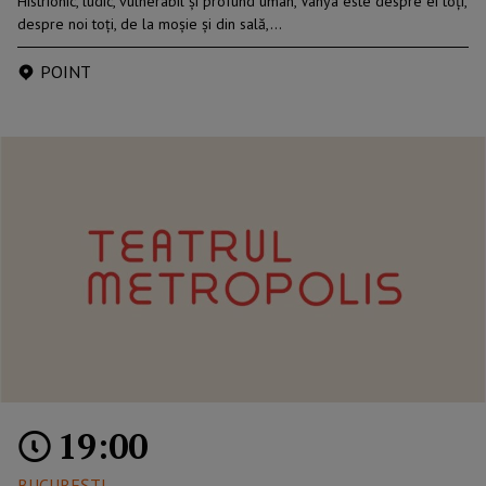
Histrionic, ludic, vulnerabil și profund uman, Vanya este despre ei toți,
despre noi toți, de la moșie și din sală,…
POINT
19:00
BUCUREŞTI