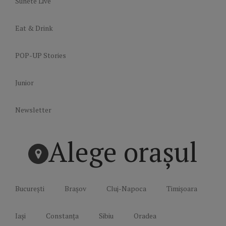
Sunete Live
Eat & Drink
POP-UP Stories
Junior
Newsletter
Alege orașul
București
Brașov
Cluj-Napoca
Timișoara
Iași
Constanța
Sibiu
Oradea