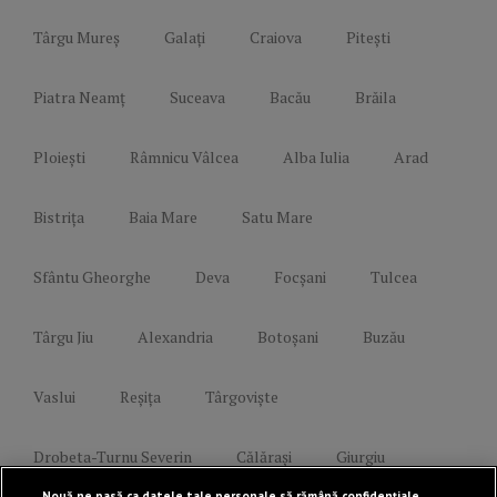
Târgu Mureș
Galați
Craiova
Pitești
Piatra Neamț
Suceava
Bacău
Brăila
Ploiești
Râmnicu Vâlcea
Alba Iulia
Arad
Bistrița
Baia Mare
Satu Mare
Sfântu Gheorghe
Deva
Focșani
Tulcea
Târgu Jiu
Alexandria
Botoșani
Buzău
Vaslui
Reșița
Târgoviște
Drobeta-Turnu Severin
Călărași
Giurgiu
Nouă ne pasă ca datele tale personale să rămână confidențiale