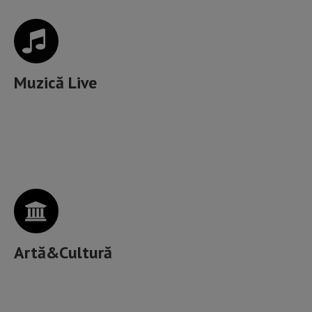
Muzică Live
Artele spectacolelor, Muzee, Galerii de artă, Spații
culturale,
Artă&Cultură
Unde mâncăm bine în Cluj?