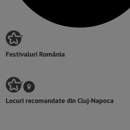
Festivaluri România
Locuri recomandate din
Cluj-Napoca
Cele mai incitante locuri cu Muzică Live din Cluj