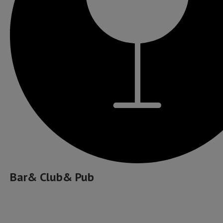
Bar& Club& Pub
Cafea bună, ceai și ceva dulce