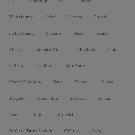
Iași
Constanța
Sibiu
Oradea
Târgu Mureș
Galați
Craiova
Pitești
Piatra Neamț
Suceava
Bacău
Brăila
Ploiești
Râmnicu Vâlcea
Alba Iulia
Arad
Bistrița
Baia Mare
Satu Mare
Sfântu Gheorghe
Deva
Focșani
Tulcea
Târgu Jiu
Alexandria
Botoșani
Buzău
Vaslui
Reșița
Târgoviște
Drobeta-Turnu Severin
Călărași
Giurgiu