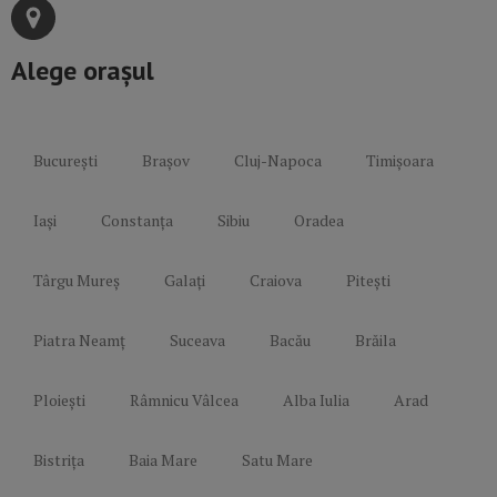
Alege orașul
București
Brașov
Cluj-Napoca
Timișoara
Iași
Constanța
Sibiu
Oradea
Târgu Mureș
Galați
Craiova
Pitești
Piatra Neamț
Suceava
Bacău
Brăila
Ploiești
Râmnicu Vâlcea
Alba Iulia
Arad
Bistrița
Baia Mare
Satu Mare