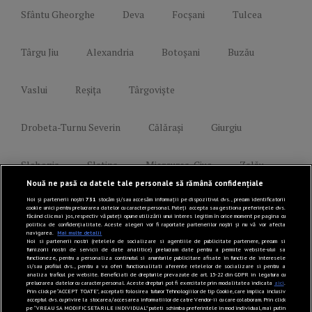
Sfântu Gheorghe
Deva
Focșani
Tulcea
Târgu Jiu
Alexandria
Botoșani
Buzău
Vaslui
Reșița
Târgoviște
Drobeta-Turnu Severin
Călărași
Giurgiu
Slobozia
Slatina
Miercurea-Ciuc
Zalău
Nouă ne pasă ca datele tale personale să rămână confidențiale
Noi și partenerii noștri
731
stocăm și/sau accesăm informații pe dispozitivul dvs., precum identificatorii
cookie unici pentru prelucrarea datelor cu caracter personal. Puteți accepta sau gestiona preferințele dvs.
făcând clic mai jos, respectiv vă puteți opune utilizării unui interes legitim în orice moment pe pagina cu
politica de confidențialitate. Aceste alegeri vor fi raportate partenerilor noștri și nu vă vor afecta
navigarea.
Mai multe detalii
Noi si partenerii nostri (retelele de socializare si agentiile de publicitate partenere, precum si
Link-uri utile
furnizorii nostri de servicii de date analitice) prelucram date pentru a permite website-ului sa
functioneze, pentru a personaliza continutul si anunturile publicitare afisate in functie de interesele
si/sau profilul dvs., pentru a va oferi functionalitati aferente retelelor de socializare si pentru a
analiza traficul pe website. Beneficiati de drepturile prevazute de art. 15-22 din GDPR in legatura cu
prelucrarea datelor cu caracter personal. Aceste drepturi pot fi exercitate prin modalitatea indicata
aici
.
Prin click pe “ACCEPT TOATE”, acceptati folosirea tuturor Tehnologiilor de tip Cookie, care implica inclusiv
acceptul dvs. cu privire la stocarea/accesarea informatiilor de catre Vendor-ii cu care colaboram. Prin click
Politică de confidențialitate
pe “VREAU SA MODIFIC SETARILE INDIVIDUAL” puteti schimba preferintele in mod individual, mai putin