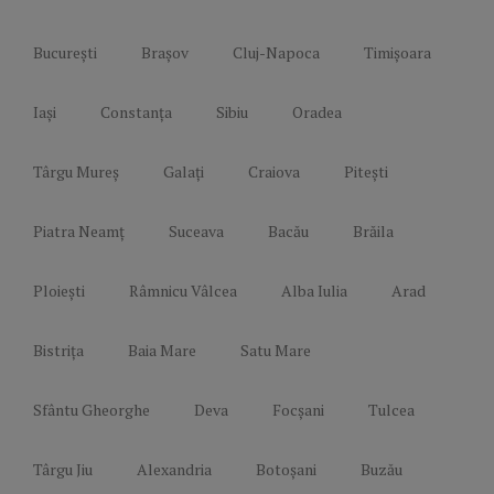
București
Brașov
Cluj-Napoca
Timișoara
Iași
Constanța
Sibiu
Oradea
Târgu Mureș
Galați
Craiova
Pitești
Piatra Neamț
Suceava
Bacău
Brăila
Ploiești
Râmnicu Vâlcea
Alba Iulia
Arad
Bistrița
Baia Mare
Satu Mare
Sfântu Gheorghe
Deva
Focșani
Tulcea
Târgu Jiu
Alexandria
Botoșani
Buzău