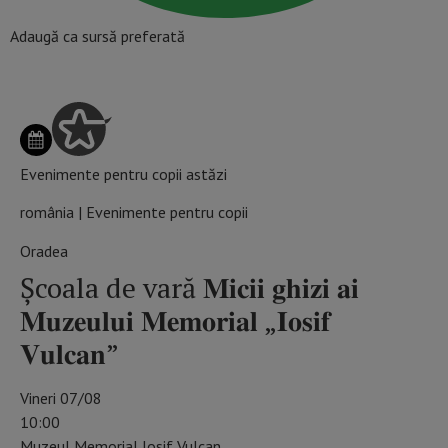
Adaugă ca sursă preferată
Evenimente pentru copii astăzi
românia | Evenimente pentru copii
Oradea
Școala de vară 𝐌𝐢𝐜𝐢𝐢 𝐠𝐡𝐢𝐳𝐢 𝐚𝐢
𝐌𝐮𝐳𝐞𝐮𝐥𝐮𝐢 𝐌𝐞𝐦𝐨𝐫𝐢𝐚𝐥 „𝐈𝐨𝐬𝐢𝐟
𝐕𝐮𝐥𝐜𝐚𝐧”
Vineri 07/08
10:00
Muzeul Memorial Iosif Vulcan