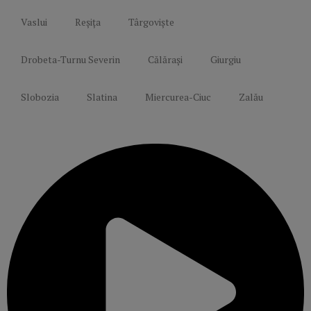
Vaslui
Reșița
Târgoviște
Drobeta-Turnu Severin
Călărași
Giurgiu
Slobozia
Slatina
Miercurea-Ciuc
Zalău