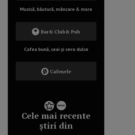
Muzică, băutură, mâncare & more
Bar& Club& Pub
Cafea bună, ceai și ceva dulce
Cafenele
Cele mai recente
știri din