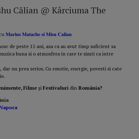
shu Călian @ Kârciuma The
𝐫𝐢𝐮𝐬 𝐌𝐚𝐭𝐚𝐜𝐡𝐞 𝐬𝐢 𝐌𝐢𝐬𝐮 𝐂𝐚𝐥𝐢𝐚𝐧
sc de peste 15 ani, asa ca au avut timp suficient sa
muzica buna si o atmosfera in care te simti ca intre
, dar nu prea serios. Cu emotie, energie, povesti si cate
ie.
enimente, Filme
și
Festivaluri
din
România?
ânia
-Napoca