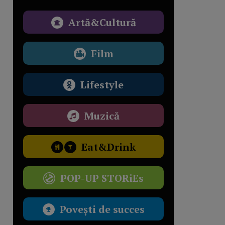
Artă&Cultură
Film
Lifestyle
Muzică
Eat&Drink
POP-UP STORiEs
Povești de succes