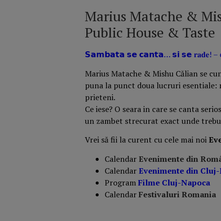
Marius Matache & Mi
Public House & Taste
𝗦𝗮𝗺𝗯𝗮𝘁𝗮 𝘀𝗲 𝗰𝗮𝗻𝘁𝗮… 𝘀𝗶 𝘀𝗲 𝐫𝐚𝐝𝐞! – cu 𝐌
Marius Matache & Mishu Călian se cuno
puna la punct doua lucruri esentiale: 
prieteni.
Ce iese? O seara in care se canta serios
un zambet strecurat exact unde trebu
Vrei să fii la curent cu cele mai noi
Ev
Calendar
Evenimente din Rom
Calendar
Evenimente din Cluj
Program
Filme Cluj-Napoca
Calendar
Festivaluri Romania