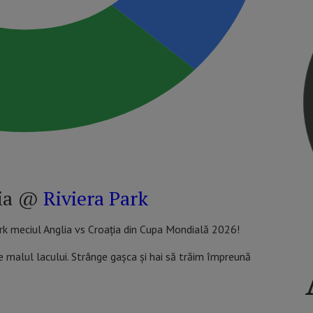
ția @
Riviera Park
ark meciul Anglia vs Croația din Cupa Mondială 2026!
 malul lacului. Strânge gașca și hai să trăim împreună