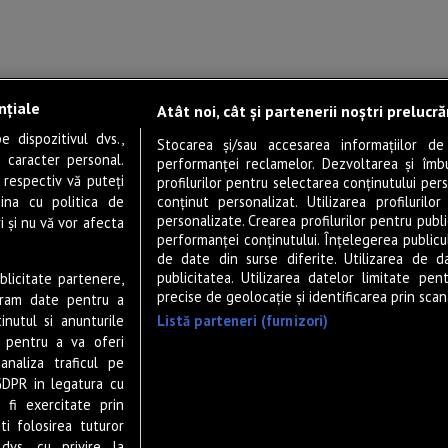
nțiale
Atât noi, cât și partenerii noștri prelucr
 dispozitivul dvs.,
Stocarea și/sau accesarea informațiilor de
u caracter personal.
performanței reclamelor. Dezvoltarea și îmbună
 respectiv vă puteți
profilurilor pentru selectarea conținutului pers
ina cu politica de
conținut personalizat. Utilizarea profilurilor
personalizate. Crearea profilurilor pentru publ
i și nu vă vor afecta
performanței conținutului. Înțelegerea publiculu
de date din surse diferite. Utilizarea de d
publicitatea. Utilizarea datelor limitate pen
ublicitate partenere,
precise de geolocație și identificarea prin scana
ucram date pentru a
Listă parteneri (furnizori)
nutul si anunturile
., pentru a va oferi
analiza traficul pe
GDPR in legatura cu
 fi exercitate prin
ti folosirea tuturor
dvs. cu privire la