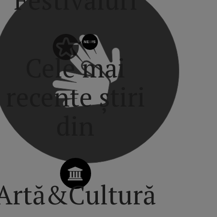
Cele mai
recente știri
din
Artă&Cultură