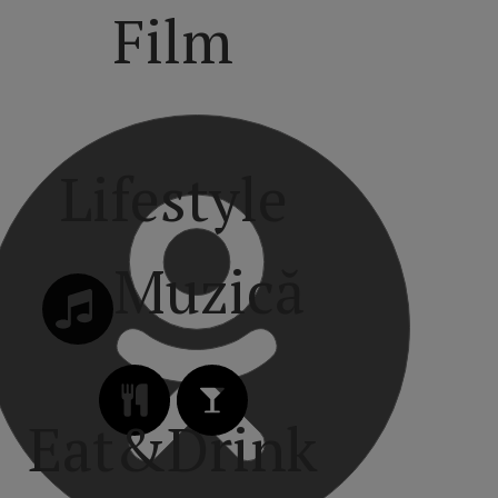
Film
Lifestyle
Muzică
Eat&Drink