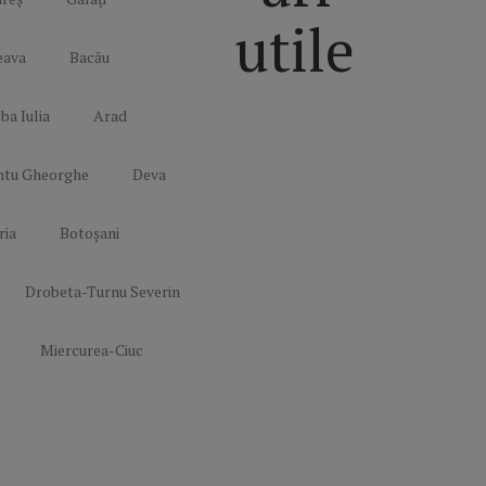
utile
eava
Bacău
ba Iulia
Arad
Politică de
confidențialitate
ntu Gheorghe
Deva
Termeni și
Condiții
ria
Botoșani
Mediakit Zile si
Nopti
Contact
Drobeta-Turnu Severin
Miercurea-Ciuc