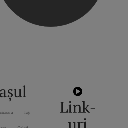
așul
Link-
mișoara
Iași
uri
reș
Galați