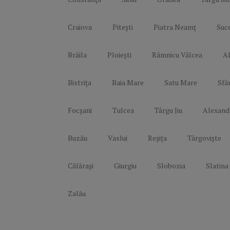
Craiova
Pitești
Piatra Neamț
Suc
Brăila
Ploiești
Râmnicu Vâlcea
Al
Bistrița
Baia Mare
Satu Mare
Sfâ
Focșani
Tulcea
Târgu Jiu
Alexand
Buzău
Vaslui
Reșița
Târgoviște
Călărași
Giurgiu
Slobozia
Slatina
Zalău