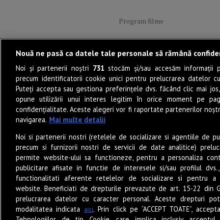
Program filme
Lifestyle
Nouă ne pasă ca datele tale personale să rămână confide
Noi și partenerii noștri
731
stocăm și/sau accesăm informații pe
PoveștiDeSucces
precum identificatorii cookie unici pentru prelucrarea datelor c
Puteți accepta sau gestiona preferințele dvs. făcând clic mai jos,
opune utilizării unui interes legitim în orice moment pe pag
Muzică
confidențialitate. Aceste alegeri vor fi raportate partenerilor noștr
navigarea.
Mai multe detalii
Sunete Live
Noi si partenerii nostri (retelele de socializare si agentiile de p
precum si furnizorii nostri de servicii de date analitice) prel
Eat & Drink
permite website-ului sa functioneze, pentru a personaliza conti
publicitare afisate in functie de interesele si/sau profilul dvs
functionalitati aferente retelelor de socializare si pentru a 
POP-UP Stories
website. Beneficiati de drepturile prevazute de art. 15-22 din 
prelucrarea datelor cu caracter personal. Aceste drepturi pot
Junior
modalitatea indicata
. Prin click pe “ACCEPT TOATE”, accepta
aici
Tehnologiilor de tip Cookie, care implica inclusiv acceptul 