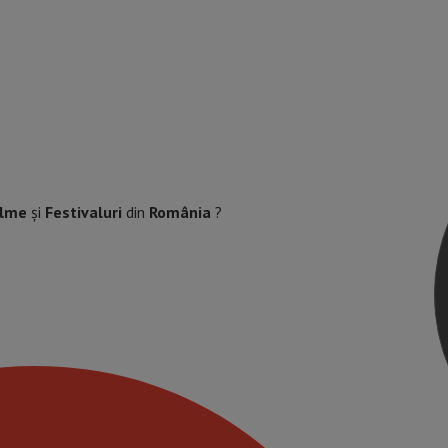
ilme
și
Festivaluri
din
România
?