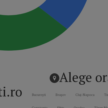
Alege or
ti.ro
București
Brașov
Cluj-Napoca
Ti
Constanța
Sibiu
Oradea
Târgu Mu