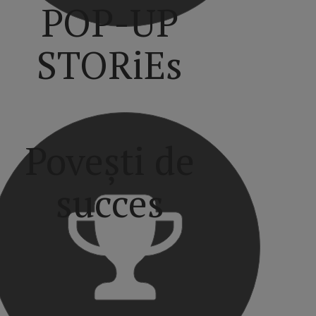
POP-UP
STORiEs
Povești de
succes