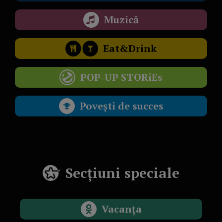
Muzică
Eat&Drink
POP-UP STORiEs
Povești de succes
Secțiuni speciale
Vacanța