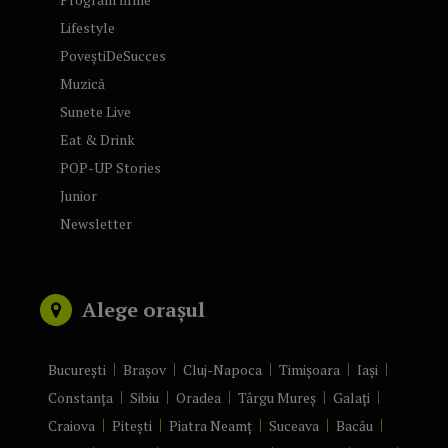
Lifestyle
PoveștiDeSucces
Muzică
Sunete Live
Eat & Drink
POP-UP Stories
Junior
Newsletter
Alege orașul
București
Brașov
Cluj-Napoca
Timișoara
Iași
Constanța
Sibiu
Oradea
Târgu Mureș
Galați
Craiova
Pitești
Piatra Neamț
Suceava
Bacău