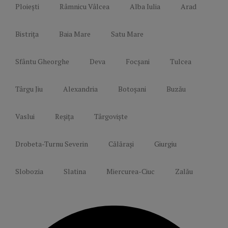
Ploiești
Râmnicu Vâlcea
Alba Iulia
Arad
Bistrița
Baia Mare
Satu Mare
Sfântu Gheorghe
Deva
Focșani
Tulcea
Târgu Jiu
Alexandria
Botoșani
Buzău
Vaslui
Reșița
Târgoviște
Drobeta-Turnu Severin
Călărași
Giurgiu
Slobozia
Slatina
Miercurea-Ciuc
Zalău