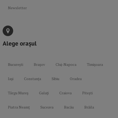
Newsletter
Alege orașul
București
Brașov
Cluj-Napoca
Timișoara
Iași
Constanța
Sibiu
Oradea
Târgu Mureș
Galați
Craiova
Pitești
Piatra Neamț
Suceava
Bacău
Brăila