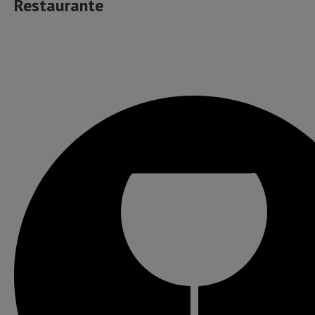
Restaurante
Muzică, băutură, mâncare & more