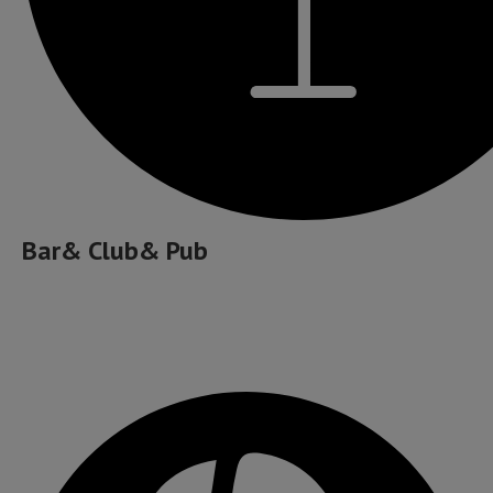
Bar& Club& Pub
Cafea bună, ceai și ceva dulce