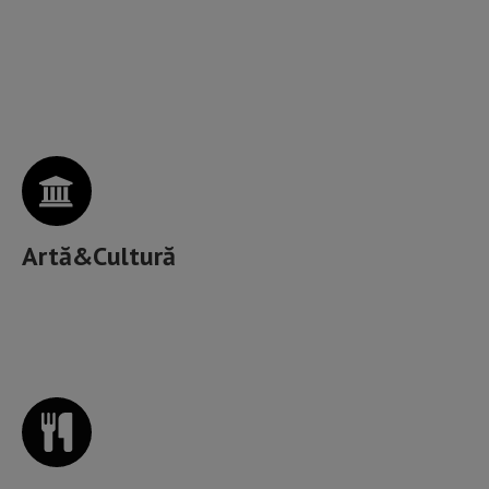
Artele spectacolelor, Muzee, Galerii de artă, Spații
culturale,
Artă&Cultură
Unde mâncăm bine în Cluj?