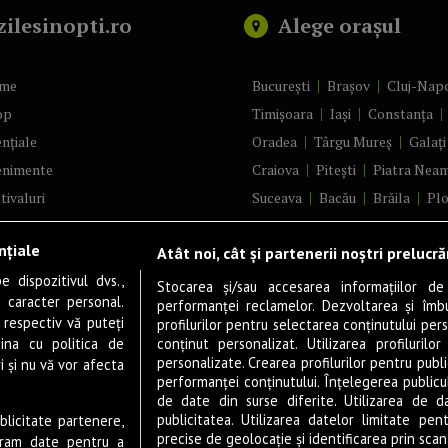
zilesinopti.ro
Alege orașul
me
București
Brașov
Cluj-Nap
op
Timișoara
Iași
Constanța
nțiale
Oradea
Târgu Mureș
Galați
enimente
Craiova
Pitești
Piatra Nea
tivaluri
Suceava
Bacău
Brăila
Plo
ncerte
Râmnicu Vâlcea
Alba Iulia
nțiale
Atât noi, cât și partenerii noștri prelucr
ă & Cultură
Bistrița
Baia Mare
Satu Ma
 dispozitivul dvs.,
tru
Sfântu Gheorghe
Deva
Foc
Stocarea și/sau accesarea informațiilor de
u caracter personal.
performanței reclamelor. Dezvoltarea și îmbună
m
Tulcea
Târgu Jiu
Alexandri
 respectiv vă puteți
profilurilor pentru selectarea conținutului pers
gram filme
Botoșani
Buzău
Vaslui
Re
ina cu politica de
conținut personalizat. Utilizarea profilurilor
personalizate. Crearea profilurilor pentru publ
i și nu vă vor afecta
estyle
Târgoviște
Drobeta-Turnu Se
performanței conținutului. Înțelegerea publiculu
veștiDeSucces
Călărași
Giurgiu
Slobozia
de date din surse diferite. Utilizarea de d
publicitatea. Utilizarea datelor limitate pen
ublicitate partenere,
zică
Slatina
Miercurea-Ciuc
Zal
precise de geolocație și identificarea prin scana
ucram date pentru a