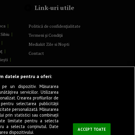
Link-uri utile
oca
Politică de confidențialitate
Sibiu
Termeni și Condiții
Mediakit Zile si Nopti
mț
Contact
iești
Arad
ăm datele pentru a oferi:
re
șani
 pe un dispozitiv. Măsurarea
tățirea serviciilor. Utilizarea
a
onalizat. Crearea profilurilor de
șița
 pentru selectarea publicității
icitate personalizată. Măsurarea
verin
i prin statistici sau combinații
ate limitate pentru a selecta
tru a selecta conținutul. Date
ău
ACCEPT TOATE
rea dispozitivului.