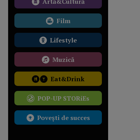
Artă&Cultură
Film
Lifestyle
Muzică
Eat&Drink
POP-UP STORiEs
Povești de succes