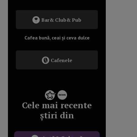
Bar& Club& Pub
Cafea bună, ceai și ceva dulce
Cafenele
Cele mai recente
știri din