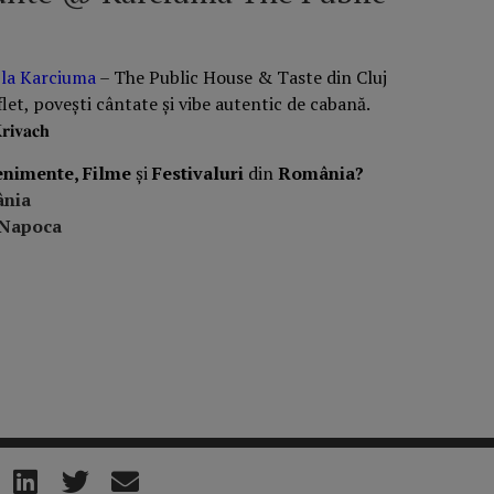
 la Karciuma
– The Public House & Taste din Cluj
let, povești cântate și vibe autentic de cabană.
𝐢𝐯𝐚𝐜𝐡
enimente, Filme
și
Festivaluri
din
România?
ânia
-Napoca