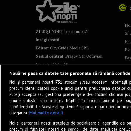
Ho
ZILE ȘI NOPȚI este marcă
Sh
înregistrată.
Ese
Editor
: City Guide Media SRL.
Ev
Sediul central
: Brașov, Str. Octavian
Fes
Goga nr. 9, bl. 290
Co
Nouă ne pasă ca datele tale personale să rămână confide
Art
Noi și partenerii noștri
731
stocăm și/sau accesăm informații pe
Tea
precum identificatorii cookie unici pentru prelucrarea datelor c
Fil
Puteți accepta sau gestiona preferințele dvs. făcând clic mai jos,
Pro
opune utilizării unui interes legitim în orice moment pe pag
confidențialitate. Aceste alegeri vor fi raportate partenerilor noștr
Lif
navigarea.
Mai multe detalii
Po
Noi si partenerii nostri (retelele de socializare si agentiile de p
Mu
precum si furnizorii nostri de servicii de date analitice) prel