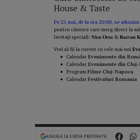
House & Taste
Pe 25 mai, de la ora 20:00, ne adunăm
pentru cântece care merg direct la suf
Invitați speciali: 𝐍𝐢𝐜𝐮 𝐎𝐫𝐨𝐬 & 𝐑𝐚𝐳𝐯𝐚𝐧 𝐊𝐫
Vrei să fii la curent cu cele mai noi
Ev
Calendar
Evenimente din Rom
Calendar
Evenimente din Cluj
Program
Filme Cluj-Napoca
Calendar
Festivaluri Romania
ADAUGĂ CA SURSĂ PREFERATĂ