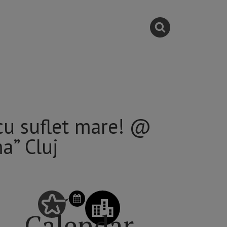
 cu suflet mare! @
a” Cluj
Calendar