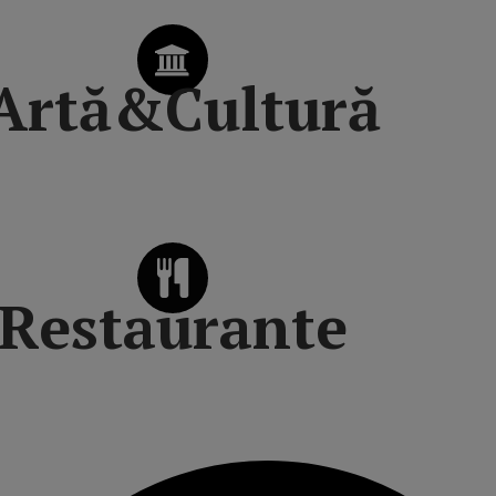
Artă&Cultură
Unde mâncăm bine în Cluj?
Restaurante
Muzică, băutură, mâncare & more