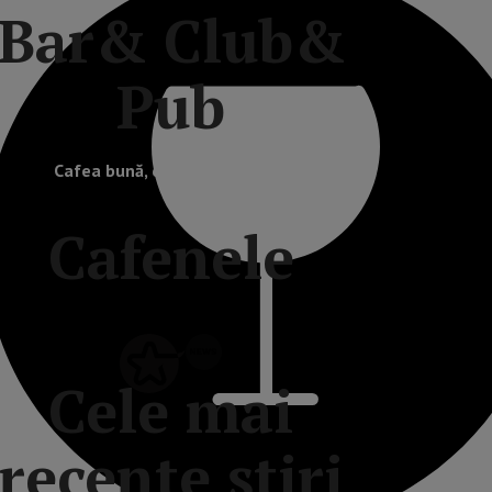
Bar& Club&
Pub
Cafea bună, ceai și ceva dulce
Cafenele
Cele mai
recente știri