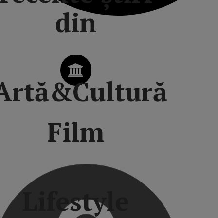
din
Artă&Cultură
Film
Lifestyle