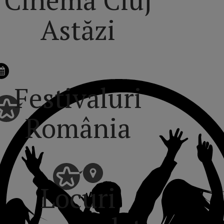
Astăzi
Festivaluri
România
Locuri