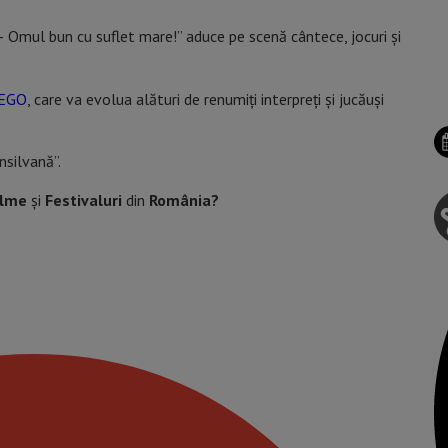
 – Omul bun cu suflet mare!” aduce pe scenă cântece, jocuri și
UEGO
, care va evolua alături de renumiți interpreți și jucăuși
silvană”.
ilme
și
Festivaluri
din
România?