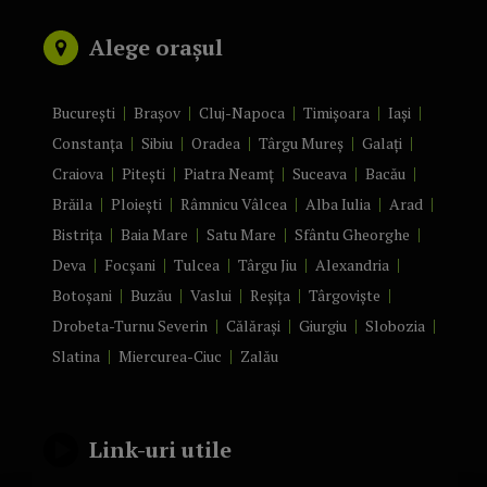
Alege orașul
București
Brașov
Cluj-Napoca
Timișoara
Iași
Constanța
Sibiu
Oradea
Târgu Mureș
Galați
Craiova
Pitești
Piatra Neamț
Suceava
Bacău
Brăila
Ploiești
Râmnicu Vâlcea
Alba Iulia
Arad
Bistrița
Baia Mare
Satu Mare
Sfântu Gheorghe
Deva
Focșani
Tulcea
Târgu Jiu
Alexandria
Botoșani
Buzău
Vaslui
Reșița
Târgoviște
Drobeta-Turnu Severin
Călărași
Giurgiu
Slobozia
Slatina
Miercurea-Ciuc
Zalău
Link-uri utile