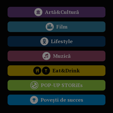
Artă&Cultură
Film
Lifestyle
Muzică
Eat&Drink
POP-UP STORiEs
Povești de succes