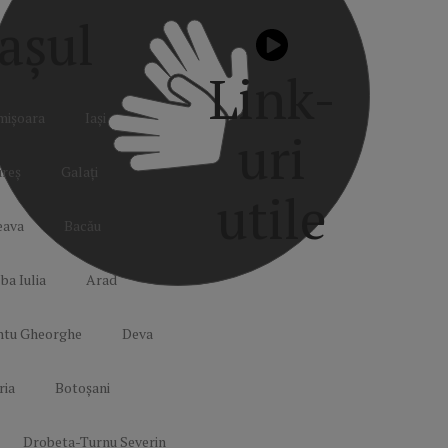
așul
Link-
mișoara
Iași
uri
reș
Galați
utile
eava
Bacău
ba Iulia
Arad
Politică de
confidențialitate
ntu Gheorghe
Deva
Termeni și
Condiții
ria
Botoșani
Mediakit Zile si
Nopti
Contact
Drobeta-Turnu Severin