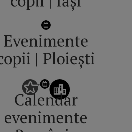
copii | Iași
Evenimente
copii | Ploiești
Calendar
evenimente