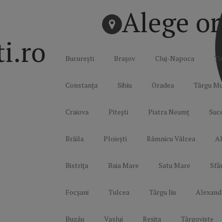
Alege or
ti.ro
București
Brașov
Cluj-Napoca
Ti
Constanța
Sibiu
Oradea
Târgu Mu
Craiova
Pitești
Piatra Neamț
Suc
Brăila
Ploiești
Râmnicu Vâlcea
Al
Bistrița
Baia Mare
Satu Mare
Sfâ
Focșani
Tulcea
Târgu Jiu
Alexand
Buzău
Vaslui
Reșița
Târgoviște