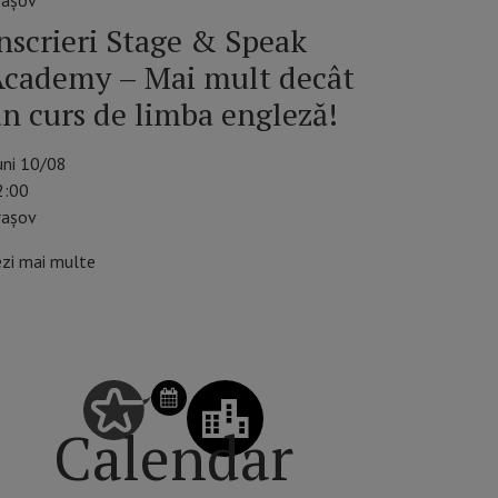
raşov
nscrieri Stage & Speak
cademy – Mai mult decât
n curs de limba engleză!
uni 10/08
2:00
rașov
ezi mai multe
SCHIMBĂ ZIUA DIN CALENDAR
Calendar