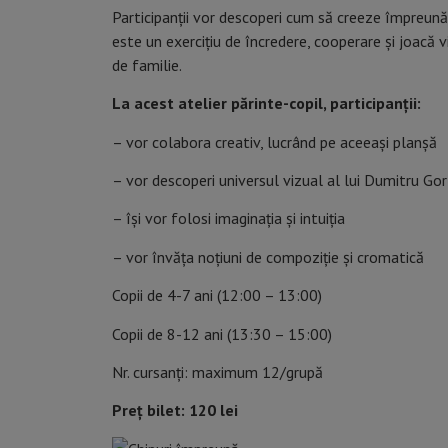
Participanții vor descoperi cum să creeze împreună,
este un exercițiu de încredere, cooperare și joacă 
de familie.
La acest atelier părinte-copil, participanții:
– vor colabora creativ, lucrând pe aceeași planșă
– vor descoperi universul vizual al lui Dumitru Go
– își vor folosi imaginația și intuiția
– vor învăța noțiuni de compoziție și cromatică
Copii de 4-7 ani (12:00 – 13:00)
Copii de 8-12 ani (13:30 – 15:00)
Nr. cursanți: maximum 12/grupă
Preț bilet: 120 lei