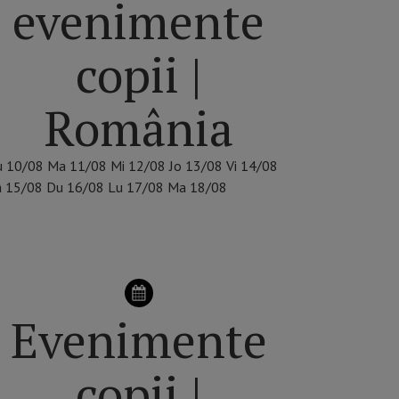
evenimente
copii |
România
u
10/08
Ma
11/08
Mi
12/08
Jo
13/08
Vi
14/08
â
15/08
Du
16/08
Lu
17/08
Ma
18/08
ALEGE ORAȘUL
Evenimente
copii |