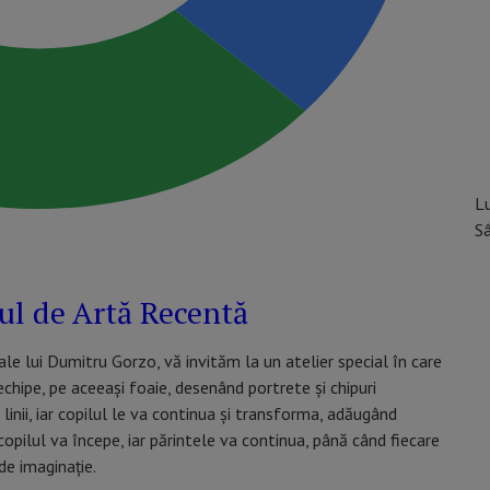
L
S
l de Artă Recentă
ale lui Dumitru Gorzo, vă invităm la un atelier special în care
 echipe, pe aceeași foaie, desenând portrete și chipuri
inii, iar copilul le va continua și transforma, adăugând
: copilul va începe, iar părintele va continua, până când fiecare
de imaginație.