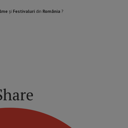
ilme
și
Festivaluri
din
România
?
Share