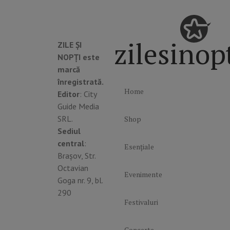
zilesinop
ZILE ȘI
NOPȚI este
marcă
înregistrată.
Home
Editor
: City
Guide Media
SRL.
Shop
Sediul
central
:
Esențiale
Brașov, Str.
Octavian
Evenimente
Goga nr. 9, bl.
290
Festivaluri
Concerte