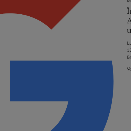
B
Î
A
u
L
1
B
V