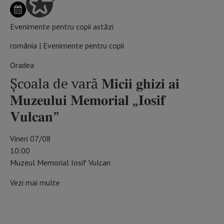
Evenimente pentru copii astăzi
românia | Evenimente pentru copii
Oradea
Școala de vară 𝐌𝐢𝐜𝐢𝐢 𝐠𝐡𝐢𝐳𝐢 𝐚𝐢
𝐌𝐮𝐳𝐞𝐮𝐥𝐮𝐢 𝐌𝐞𝐦𝐨𝐫𝐢𝐚𝐥 „𝐈𝐨𝐬𝐢𝐟
𝐕𝐮𝐥𝐜𝐚𝐧”
Vineri 07/08
10:00
Muzeul Memorial Iosif Vulcan
Vezi mai multe
SCHIMBĂ ZIUA DIN CALENDAR