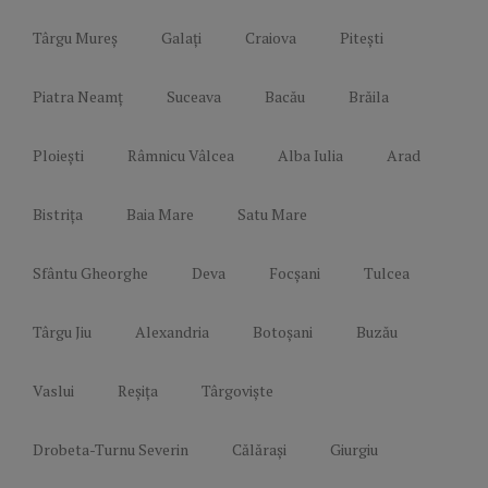
Târgu Mureș
Galați
Craiova
Pitești
Piatra Neamț
Suceava
Bacău
Brăila
Ploiești
Râmnicu Vâlcea
Alba Iulia
Arad
Bistrița
Baia Mare
Satu Mare
Sfântu Gheorghe
Deva
Focșani
Tulcea
Târgu Jiu
Alexandria
Botoșani
Buzău
Vaslui
Reșița
Târgoviște
Drobeta-Turnu Severin
Călărași
Giurgiu