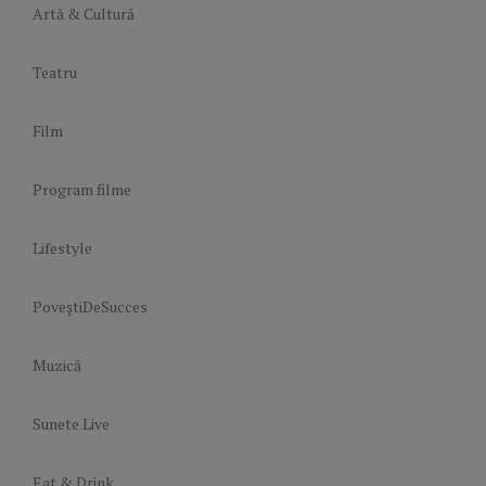
Artă & Cultură
Teatru
Film
Program filme
Lifestyle
PoveștiDeSucces
Muzică
Sunete Live
Eat & Drink