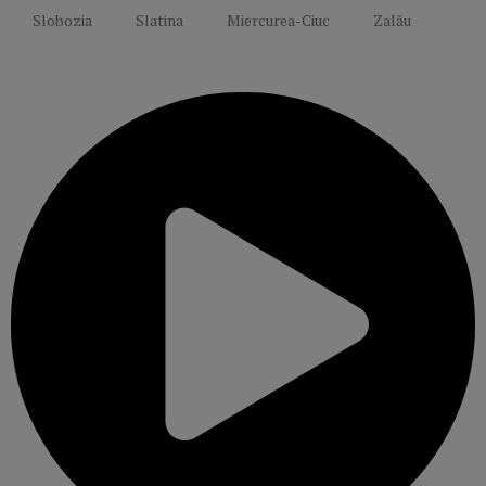
Slobozia
Slatina
Miercurea-Ciuc
Zalău