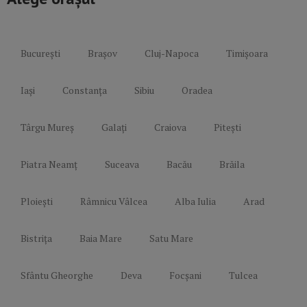
București
Brașov
Cluj-Napoca
Timișoara
Iași
Constanța
Sibiu
Oradea
Târgu Mureș
Galați
Craiova
Pitești
Piatra Neamț
Suceava
Bacău
Brăila
Ploiești
Râmnicu Vâlcea
Alba Iulia
Arad
Bistrița
Baia Mare
Satu Mare
Sfântu Gheorghe
Deva
Focșani
Tulcea