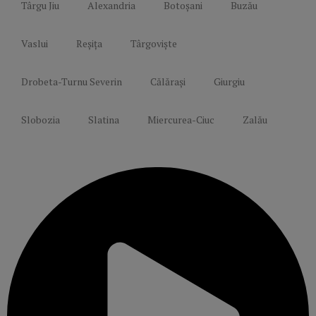
Târgu Jiu
Alexandria
Botoșani
Buzău
Vaslui
Reșița
Târgoviște
Drobeta-Turnu Severin
Călărași
Giurgiu
Slobozia
Slatina
Miercurea-Ciuc
Zalău