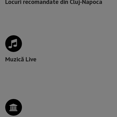
Locuri recomandate din
Cluj-Napoca
Cele mai incitante locuri cu Muzică Live din Cluj
Muzică Live
Artele spectacolelor, Muzee, Galerii de artă, Spații
culturale,