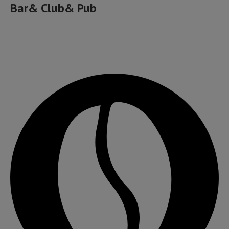
Bar& Club& Pub
Cafea bună, ceai și ceva dulce