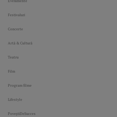
Evenimente
Festivaluri
Concerte
Artă & Cultură
Teatru
Film
Program filme
Lifestyle
PoveștiDeSucces