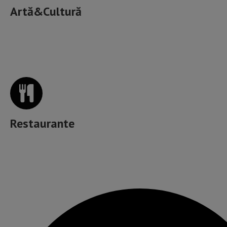
Artă&Cultură
Unde mâncăm bine în Cluj?
Restaurante
Muzică, băutură, mâncare & more