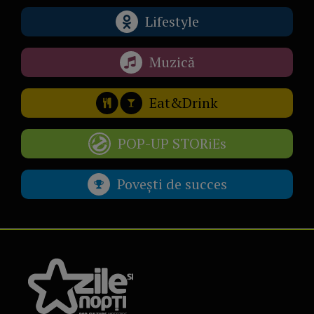
Lifestyle
Muzică
Eat&Drink
POP-UP STORiEs
Povești de succes