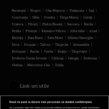
București
Brașov
Cluj-Napoca
Timișoara
Iași
Constanța
Sibiu
Oradea
Târgu Mureș
Galați
Craiova
Pitești
Piatra Neamț
Suceava
Bacău
Brăila
Ploiești
Râmnicu Vâlcea
Alba Iulia
Arad
Bistrița
Baia Mare
Satu Mare
Sfântu Gheorghe
Deva
Focșani
Tulcea
Târgu Jiu
Alexandria
Botoșani
Buzău
Vaslui
Reșița
Târgoviște
Drobeta-Turnu Severin
Călărași
Giurgiu
Slobozia
Slatina
Miercurea-Ciuc
Zalău
Link-uri utile
Politică de confidențialitate
Nouă ne pasă ca datele tale personale să rămână confidențiale
Termeni și Condiții
Noi și partenerii noștri
731
stocăm și/sau accesăm informații pe dispozitivul dvs., precum identificatorii