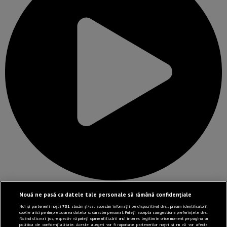
Link-uri utile
Nouă ne pasă ca datele tale personale să rămână confidențiale
Noi și partenerii noștri
731
stocăm și/sau accesăm informații pe dispozitivul dvs., precum identificatorii
cookie unici pentru prelucrarea datelor cu caracter personal. Puteți accepta sau gestiona preferințele dvs.
făcând clic mai jos, respectiv vă puteți opune utilizării unui interes legitim în orice moment pe pagina cu
politica de confidențialitate. Aceste alegeri vor fi raportate partenerilor noștri și nu vă vor afecta