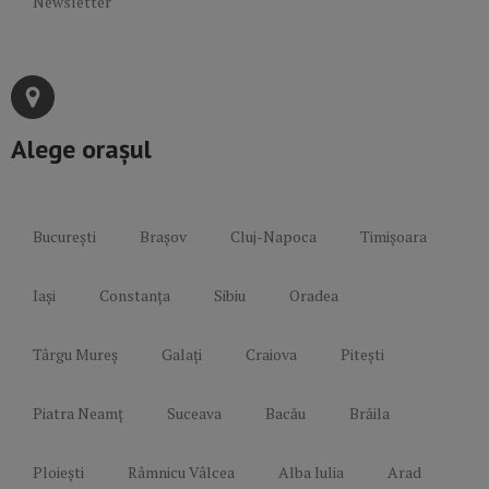
Newsletter
Alege orașul
București
Brașov
Cluj-Napoca
Timișoara
Iași
Constanța
Sibiu
Oradea
Târgu Mureș
Galați
Craiova
Pitești
Piatra Neamț
Suceava
Bacău
Brăila
Ploiești
Râmnicu Vâlcea
Alba Iulia
Arad