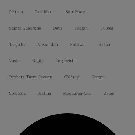
Bistrița
Baia Mare
Satu Mare
Sfântu Gheorghe
Deva
Focșani
Tulcea
Târgu Jiu
Alexandria
Botoșani
Buzău
Vaslui
Reșița
Târgoviște
Drobeta-Turnu Severin
Călărași
Giurgiu
Slobozia
Slatina
Miercurea-Ciuc
Zalău