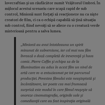
lovecraftian și un răufăcător numit Vrăjitorul Umbrei. În
mijlocul acestui scenariu care scapă rapid de sub
control, Minionii sunt forțați să reacționeze nu ca niște
creatori de film, ci ca o echipă capabilă să țină situația
sub control, fiind nevoiți să se alieze cu o creatură verde
misterioasă pentru a salva lumea.
„
Minionii au avut întotdeauna un spirit
minunat de subversiune, iar cel mai nou film
livrează o doză completă de ireverență și haos
comic. Pierre Coffin și echipa sa de la
Illumination au adus în acest film un nivel de
artă care m-a entuziasmat pe tot parcursul
producției. Povestea filmului este neașteptată și
încântătoare, iar poate cea mai frumoasă
surpriză este modul în care filmul reușește să
onoreze cinematografia, originile sale și
comedianții care au fost inspirația originală