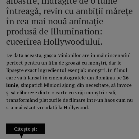
albastre, îndrăgite de o lume
întreagă, revin cu ambiții mărețe
în cea mai nouă animație
produsă de Illumination:
cucerirea Hollywoodului.
De data aceasta, gașca Minionilor are în mâini scenariul
perfect pentru un film de groază cu monștri, dar le
lipsește exact ingredientul esențial: monștri. În filmul
care va fi lansat în cinematografele din România pe
26
iunie
, simpaticii Minioni ajung, din necesitate, să invoce
și să elibereze dintr-o carte cu vrăji monștri reali,
transformând platourile de filmare într-un haos cum nu
s-a mai văzut vreodată la Hollywood.
Citește și: