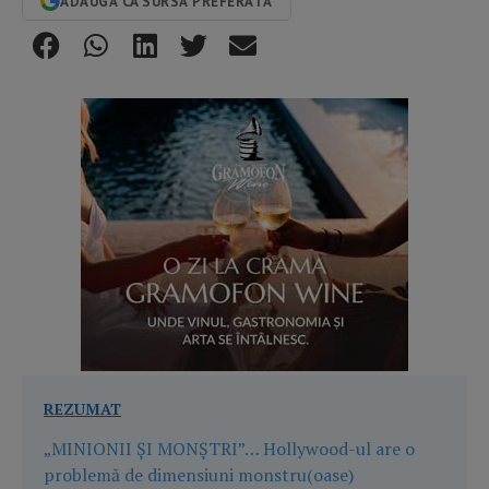
ADAUGĂ CA SURSĂ PREFERATĂ
REZUMAT
„MINIONII ȘI MONȘTRI”… Hollywood-ul are o
problemă de dimensiuni monstru(oase)