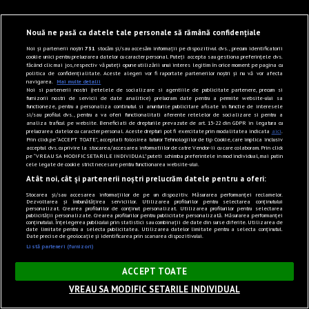
Nouă ne pasă ca datele tale personale să rămână confidențiale
Noi și partenerii noștri
731
stocăm și/sau accesăm informații pe dispozitivul dvs., precum identificatorii
cookie unici pentru prelucrarea datelor cu caracter personal. Puteți accepta sau gestiona preferințele dvs.
făcând clic mai jos, respectiv vă puteți opune utilizării unui interes legitim în orice moment pe pagina cu
politica de confidențialitate. Aceste alegeri vor fi raportate partenerilor noștri și nu vă vor afecta
navigarea.
Mai multe detalii
Noi si partenerii nostri (retelele de socializare si agentiile de publicitate partenere, precum si
furnizorii nostri de servicii de date analitice) prelucram date pentru a permite website-ului sa
functioneze, pentru a personaliza continutul si anunturile publicitare afisate in functie de interesele
si/sau profilul dvs., pentru a va oferi functionalitati aferente retelelor de socializare si pentru a
analiza traficul pe website. Beneficiati de drepturile prevazute de art. 15-22 din GDPR in legatura cu
prelucrarea datelor cu caracter personal. Aceste drepturi pot fi exercitate prin modalitatea indicata
aici
.
Prin click pe “ACCEPT TOATE”, acceptati folosirea tuturor Tehnologiilor de tip Cookie, care implica inclusiv
acceptul dvs. cu privire la stocarea/accesarea informatiilor de catre Vendor-ii cu care colaboram. Prin click
pe “VREAU SA MODIFIC SETARILE INDIVIDUAL” puteti schimba preferintele in mod individual, mai putin
cele legate de cookie strict necesare pentru functionarea website-ului.
Atât noi, cât și partenerii noștri prelucrăm datele pentru a oferi:
Stocarea și/sau accesarea informațiilor de pe un dispozitiv. Măsurarea performanței reclamelor.
Dezvoltarea și îmbunătățirea serviciilor. Utilizarea profilurilor pentru selectarea conținutului
personalizat. Crearea profilurilor de conținut personalizat. Utilizarea profilurilor pentru selectarea
publicității personalizate. Crearea profilurilor pentru publicitate personalizată. Măsurarea performanței
conținutului. Înțelegerea publicului prin statistici sau combinații de date din surse diferite. Utilizarea de
date limitate pentru a selecta publicitatea. Utilizarea datelor limitate pentru a selecta conținutul.
Date precise de geolocație și identificarea prin scanarea dispozitivului.
Listă parteneri (furnizori)
×
ACCEPT TOATE
VREAU SA MODIFIC SETARILE INDIVIDUAL
Sunet