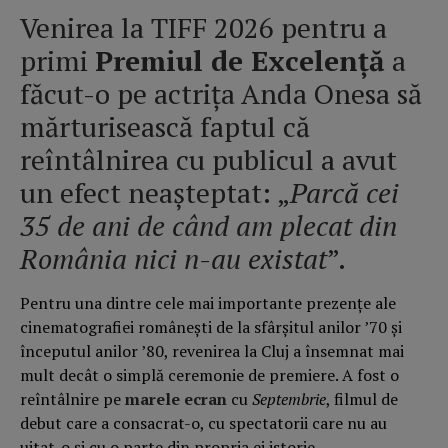
Venirea la TIFF 2026 pentru a
primi
Premiul de Excelență
a
făcut-o pe actrița Anda Onesa să
mărturisească faptul că
reîntâlnirea cu publicul a avut
un efect neașteptat: „
Parcă cei
35 de ani de când am plecat din
România nici n-au existat
”.
Pentru una dintre cele mai importante prezențe ale
cinematografiei românești de la sfârșitul anilor ’70 și
începutul anilor ’80, revenirea la Cluj a însemnat mai
mult decât o simplă ceremonie de premiere. A fost o
reîntâlnire pe
marele ecran
cu
Septembrie
, filmul de
debut care a consacrat-o, cu spectatorii care nu au
uitat-o și cu o parte din propria ei istorie.