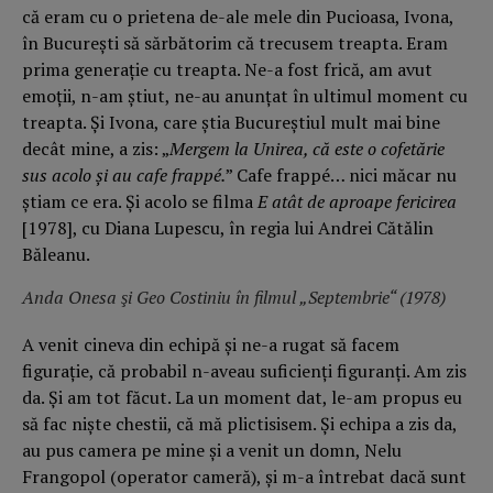
că eram cu o prietena de-ale mele din Pucioasa, Ivona,
în București să sărbătorim că trecusem treapta. Eram
prima generație cu treapta. Ne-a fost frică, am avut
emoții, n-am știut, ne-au anunțat în ultimul moment cu
treapta. Și Ivona, care știa Bucureștiul mult mai bine
decât mine, a zis: „
Mergem la Unirea, că este o cofetărie
sus acolo și au cafe frappé.
” Cafe frappé… nici măcar nu
știam ce era. Și acolo se filma
E atât de aproape fericirea
[1978], cu Diana Lupescu, în regia lui Andrei Cătălin
Băleanu.
Anda Onesa şi Geo Costiniu în filmul „Septembrie“ (1978)
A venit cineva din echipă și ne-a rugat să facem
figurație, că probabil n-aveau suficienți figuranți. Am zis
da. Și am tot făcut. La un moment dat, le-am propus eu
să fac niște chestii, că mă plictisisem. Și echipa a zis da,
au pus camera pe mine și a venit un domn, Nelu
Frangopol (operator cameră), și m-a întrebat dacă sunt