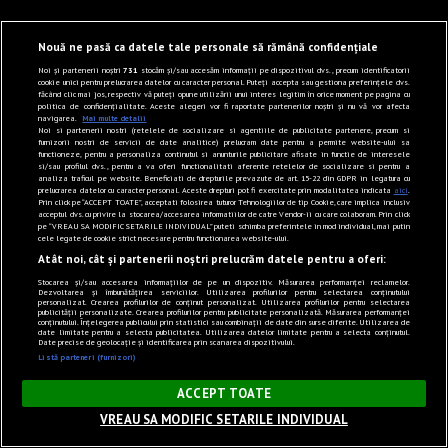
Nouă ne pasă ca datele tale personale să rămână confidențiale
Noi și partenerii noștri
731
stocăm și/sau accesăm informații pe dispozitivul dvs., precum identificatorii
cookie unici pentru prelucrarea datelor cu caracter personal. Puteți accepta sau gestiona preferințele dvs.
făcând clic mai jos, respectiv vă puteți opune utilizării unui interes legitim în orice moment pe pagina cu
politica de confidențialitate. Aceste alegeri vor fi raportate partenerilor noștri și nu vă vor afecta
navigarea.
Mai multe detalii
Noi si partenerii nostri (retelele de socializare si agentiile de publicitate partenere, precum si
furnizorii nostri de servicii de date analitice) prelucram date pentru a permite website-ului sa
functioneze, pentru a personaliza continutul si anunturile publicitare afisate in functie de interesele
si/sau profilul dvs., pentru a va oferi functionalitati aferente retelelor de socializare si pentru a
analiza traficul pe website. Beneficiati de drepturile prevazute de art. 15-22 din GDPR in legatura cu
prelucrarea datelor cu caracter personal. Aceste drepturi pot fi exercitate prin modalitatea indicata
aici
.
Prin click pe “ACCEPT TOATE”, acceptati folosirea tuturor Tehnologiilor de tip Cookie, care implica inclusiv
acceptul dvs. cu privire la stocarea/accesarea informatiilor de catre Vendor-ii cu care colaboram. Prin click
pe “VREAU SA MODIFIC SETARILE INDIVIDUAL” puteti schimba preferintele in mod individual, mai putin
cele legate de cookie strict necesare pentru functionarea website-ului.
Atât noi, cât și partenerii noștri prelucrăm datele pentru a oferi:
Stocarea și/sau accesarea informațiilor de pe un dispozitiv. Măsurarea performanței reclamelor.
Dezvoltarea și îmbunătățirea serviciilor. Utilizarea profilurilor pentru selectarea conținutului
personalizat. Crearea profilurilor de conținut personalizat. Utilizarea profilurilor pentru selectarea
publicității personalizate. Crearea profilurilor pentru publicitate personalizată. Măsurarea performanței
conținutului. Înțelegerea publicului prin statistici sau combinații de date din surse diferite. Utilizarea de
date limitate pentru a selecta publicitatea. Utilizarea datelor limitate pentru a selecta conținutul.
Date precise de geolocație și identificarea prin scanarea dispozitivului.
Listă parteneri (furnizori)
×
ACCEPT TOATE
VREAU SA MODIFIC SETARILE INDIVIDUAL
Sunet