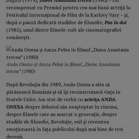
tragică
(1979),
Duios Anastasia trecea
(1980) – rol
recompensat cu Premiul pentru cea mai bună actriță la
Festivalul Internațional de Film de la Karlovy Vary – și,
după o pauză dedicată studiilor de filosofie,
Pas în doi
(1985), unul dintre filmele-cult ale cinematografiei
românești.
Anda Onesa și Amza Pelea în filmul „Duios Anastasia
trecea” (1980)
După Revoluția din 1989, Anda Onesa a ales să
părăsească România și să își reconstruiască viața în
Statele Unite. Am stat de vorbă cu
actrița ANDA
ONESA
despre debutul său neașteptat în cinema,
despre filmele care au marcat o generație, despre
studiile de filosofie, Revoluție, exil și revenirea
emoționantă în fața publicului după mai bine de trei
decenii.