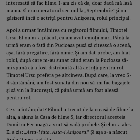
interesată să fac filme. I-am zis că da, doar dacă mă lasă
mama. El era operatorul secund la „Septembrie” și nu
găsiseră încă o actriță pentru Anișoara, rolul principal.
Apoi a urmat întâlnirea cu regizorul filmului, Timotei
Ursu. El nu m-a plăcut, eu am avut emoții mari. Până la
urmă eram o fată din Pucioasa pusă să citească o scenă,
așa, fără pregătire, fără nimic. Și am dat probe, am luat
rolul, după care m-au sunat când eram la Pucioasa să-
mi spună că a fost distribuită altă actriță pentru rol.
Timotei Ursu prefera pe altcineva. După care, la vreo 3-
4 săptămâni, am fost sunată din nou să-mi fac bagajele
și să vin la București, că până urmă am fost aleasă
pentru rol.
Ce s-a întâmplat? Filmul a trecut de la o casă de filme la
alta, a ajuns la Casa de filme 5, iar directorul acesteia
Dumitru Fernoagă a vrut să vadă probele. Și el m-a ales.
El a zis: „
Asta-i fata. Asta-i Anișoara
.” Și așa s-a născut
Anda Onesa, actrița.