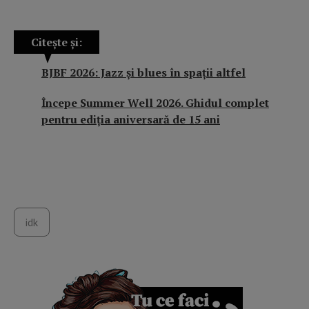
Citește și:
BJBF 2026: Jazz și blues în spații altfel
Începe Summer Well 2026. Ghidul complet
pentru ediția aniversară de 15 ani
idk