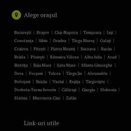
Alege orașul
București
Brașov
Cluj-Napoca
Timișoara
Iași
Constanța
Sibiu
Oradea
Târgu Mureș
Galați
Craiova
Pitești
Piatra Neamț
Suceava
Bacău
Brăila
Ploiești
Râmnicu Vâlcea
Alba Iulia
Arad
Bistrița
Baia Mare
Satu Mare
Sfântu Gheorghe
Deva
Focșani
Tulcea
Târgu Jiu
Alexandria
Botoșani
Buzău
Vaslui
Reșița
Târgoviște
Drobeta-Turnu Severin
Călărași
Giurgiu
Slobozia
Slatina
Miercurea-Ciuc
Zalău
Link-uri utile