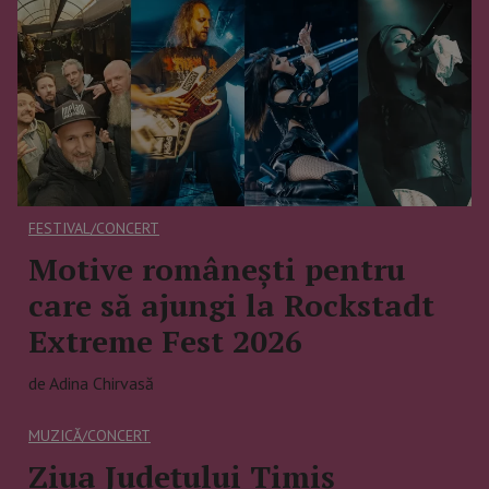
FESTIVAL/CONCERT
Motive românești pentru
care să ajungi la Rockstadt
Extreme Fest 2026
de Adina Chirvasă
MUZICĂ/CONCERT
Ziua Județului Timiș