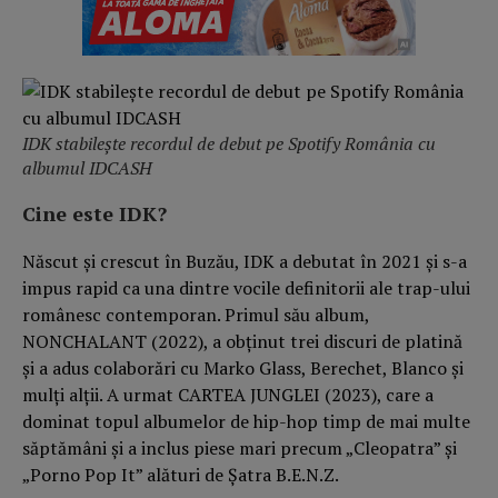
IDK stabilește recordul de debut pe Spotify România cu
albumul IDCASH
Cine este IDK?
Născut și crescut în Buzău, IDK a debutat în 2021 și s-a
impus rapid ca una dintre vocile definitorii ale trap-ului
românesc contemporan. Primul său album,
NONCHALANT (2022), a obținut trei discuri de platină
și a adus colaborări cu Marko Glass, Berechet, Blanco și
mulți alții. A urmat CARTEA JUNGLEI (2023), care a
dominat topul albumelor de hip-hop timp de mai multe
săptămâni și a inclus piese mari precum „Cleopatra” și
„Porno Pop It” alături de Șatra B.E.N.Z.