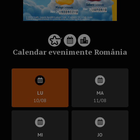
Calendar evenimente România
LU
MA
10/08
11/08
MI
JO