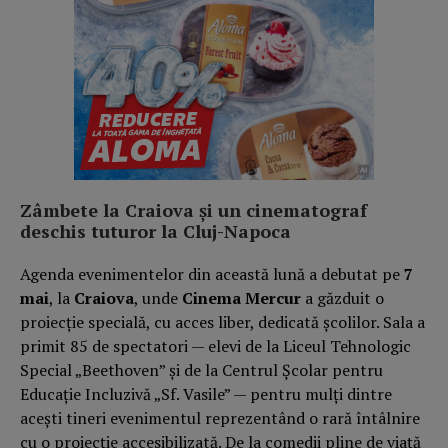
Zâmbete la Craiova și un cinematograf
deschis tuturor la Cluj-Napoca
Agenda evenimentelor din această lună a debutat pe
7
mai
, la
Craiova
, unde
Cinema Mercur
a găzduit o
proiecție specială, cu acces liber, dedicată școlilor. Sala a
primit 85 de spectatori — elevi de la Liceul Tehnologic
Special „Beethoven” și de la Centrul Școlar pentru
Educație Incluzivă „Sf. Vasile” — pentru mulți dintre
acești tineri evenimentul reprezentând o rară întâlnire
cu o proiecție accesibilizată. De la comedii pline de viață