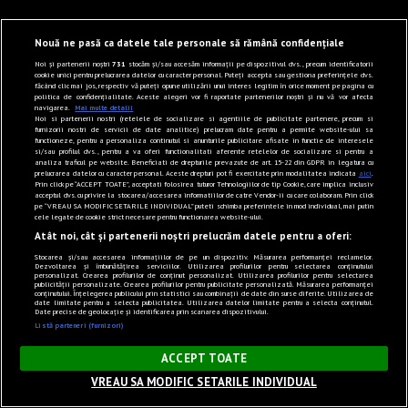
Nouă ne pasă ca datele tale personale să rămână confidențiale
Noi și partenerii noștri
731
stocăm și/sau accesăm informații pe dispozitivul dvs., precum identificatorii
cookie unici pentru prelucrarea datelor cu caracter personal. Puteți accepta sau gestiona preferințele dvs.
făcând clic mai jos, respectiv vă puteți opune utilizării unui interes legitim în orice moment pe pagina cu
politica de confidențialitate. Aceste alegeri vor fi raportate partenerilor noștri și nu vă vor afecta
navigarea.
Mai multe detalii
Noi si partenerii nostri (retelele de socializare si agentiile de publicitate partenere, precum si
furnizorii nostri de servicii de date analitice) prelucram date pentru a permite website-ului sa
functioneze, pentru a personaliza continutul si anunturile publicitare afisate in functie de interesele
si/sau profilul dvs., pentru a va oferi functionalitati aferente retelelor de socializare si pentru a
analiza traficul pe website. Beneficiati de drepturile prevazute de art. 15-22 din GDPR in legatura cu
prelucrarea datelor cu caracter personal. Aceste drepturi pot fi exercitate prin modalitatea indicata
aici
.
Prin click pe “ACCEPT TOATE”, acceptati folosirea tuturor Tehnologiilor de tip Cookie, care implica inclusiv
acceptul dvs. cu privire la stocarea/accesarea informatiilor de catre Vendor-ii cu care colaboram. Prin click
pe “VREAU SA MODIFIC SETARILE INDIVIDUAL” puteti schimba preferintele in mod individual, mai putin
cele legate de cookie strict necesare pentru functionarea website-ului.
Atât noi, cât și partenerii noștri prelucrăm datele pentru a oferi:
Stocarea și/sau accesarea informațiilor de pe un dispozitiv. Măsurarea performanței reclamelor.
Dezvoltarea și îmbunătățirea serviciilor. Utilizarea profilurilor pentru selectarea conținutului
personalizat. Crearea profilurilor de conținut personalizat. Utilizarea profilurilor pentru selectarea
publicității personalizate. Crearea profilurilor pentru publicitate personalizată. Măsurarea performanței
conținutului. Înțelegerea publicului prin statistici sau combinații de date din surse diferite. Utilizarea de
date limitate pentru a selecta publicitatea. Utilizarea datelor limitate pentru a selecta conținutul.
Date precise de geolocație și identificarea prin scanarea dispozitivului.
Listă parteneri (furnizori)
×
ACCEPT TOATE
VREAU SA MODIFIC SETARILE INDIVIDUAL
Sunet