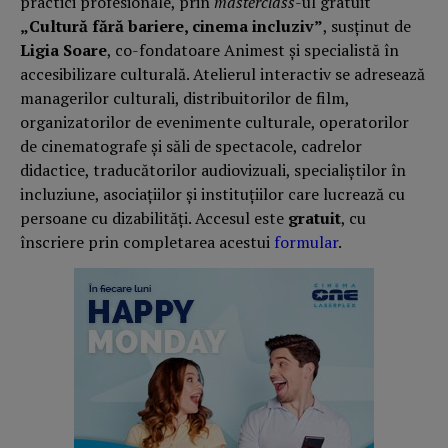
practici profesionale, prin
masterclass
-ul gratuit
„Cultură fără bariere, cinema incluziv”
, susținut de
Ligia Soare
, co-fondatoare Animest și specialistă în
accesibilizare culturală. Atelierul interactiv se adresează
managerilor culturali, distribuitorilor de film,
organizatorilor de evenimente culturale, operatorilor
de cinematografe și săli de spectacole, cadrelor
didactice, traducătorilor audiovizuali, specialiștilor în
incluziune, asociațiilor și instituțiilor care lucrează cu
persoane cu dizabilități
. Accesul este
gratuit
, cu
înscriere prin completarea acestui
formular
.