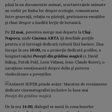
până la un documentar animat, scurtmetrajele animate
au vorbit pe limba lor despre ecologie, comunicarea
între generații, relația cu părinții, gestionarea emoțiilor
și chiar despre o inedită lecție de botanică.
Pe
22 mai,
povestea merge mai departe la
Cluj-
Napoca
, unde
Cinema ARTA
își deschide porțile
pentru o zi întreagă dedicată culturii fără bariere. Ziua
începe la ora
10:00,
cu o proiecție dedicată școlilor, a
lungmetrajului
Povești din grădina magică
(r. David
Súkup, Patrik Pašš, Leon Vidmar, Jean-Claude Rozec), o
narațiune emoționantă despre doliu și puterea
vindecătoare a poveștilor.
Povești din grădina magică
De la ora
14:00
, dialogul se mută în zona bunelor