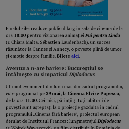
Finalul zilei readuce publicul larg în sala de cinema de la
ora
18:00
pentru vizionarea animației
Pui pentru Linda
(r. Chiara Malta, Sébastien Laudenbach), un succes
răsunător la Cannes și Annecy, o poveste plină de umor
și emoție despre familie.
Bilete
aici
.
Aventura n-are bariere: Bucureștiul se
întâlnește cu simpaticul
Diplodocus
Ultimul eveniment din luna mai, din cadrul programului,
este programat pe
29 mai,
la
Cinema Elvire Popesco
,
de la ora
11:00
. Cei mici, părinții și toți iubitorii de
povești sunt așteptați la o proiecție găzduită în cadrul
programului „Cinema fără bariere”, proiectul european
derulat de Institutul Francez: lungmetrajul
Diplodocus
(r. Wojtek Wawszczyk), un film distribuit în România de