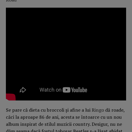
Se pare că dieta cu broccoli și afine a lui
Ringo
dă roade,
căci la aproape 86 de ani, acesta se întoarce cu un nou
album inspirat de stilul muzicii country. Desigur, nu ne
dăm seama dacă fostul toboșar Beatles s-a lăsat ghidat