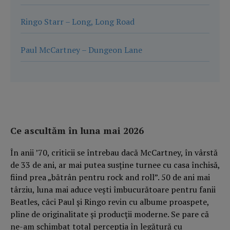
Ringo Starr – Long, Long Road
Paul McCartney – Dungeon Lane
Ce ascultăm în luna mai 2026
În anii ’70, criticii se întrebau dacă McCartney, în vârstă
de 33 de ani, ar mai putea susține turnee cu casa închisă,
fiind prea „bătrân pentru rock and roll”. 50 de ani mai
târziu, luna mai aduce vești îmbucurătoare pentru fanii
Beatles, căci Paul și Ringo revin cu albume proaspete,
pline de originalitate și producții moderne. Se pare că
ne-am schimbat total percepția în legătură cu