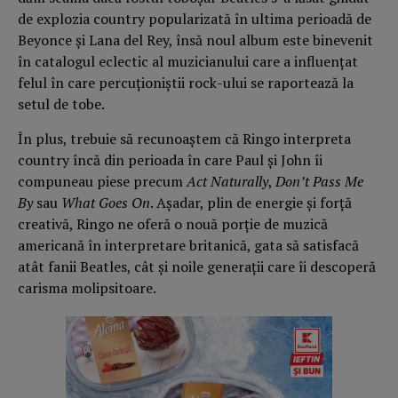
de explozia country popularizată în ultima perioadă de
Beyonce și Lana del Rey, însă noul album este binevenit
în catalogul eclectic al muzicianului care a influențat
felul în care percuționiștii rock-ului se raportează la
setul de tobe.
În plus, trebuie să recunoaștem că Ringo interpreta
country încă din perioada în care Paul și John îi
compuneau piese precum
Act Naturally
,
Don’t Pass Me
By
sau
What Goes On
. Așadar, plin de energie și forță
creativă, Ringo ne oferă o nouă porție de muzică
americană în interpretare britanică, gata să satisfacă
atât fanii Beatles, cât și noile generații care îi descoperă
carisma molipsitoare.