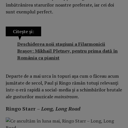
îmbătrânirea starurilor noastre preferate, iar cei doi
sunt exemplul perfect.
Citește și:
Deschiderea noii stagiuni a Filarmonicii
Brașov: Mikhail Pletnev, pentru prima dată în
România ca pianist
Departe de a mai urca în topuri așa cum o făceau acum
jumătate de secol, Paul și Ringo rămân totuși relevanți
într-o eră rapidă a social-media și a schimbărilor brutale
ale gusturilor muzicale
mainstream
.
Ringo Starr
– Long, Long Road