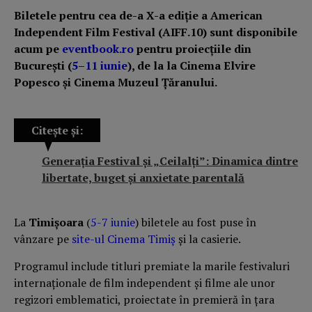
Biletele pentru cea de-a X-a ediție a American
Independent Film Festival (AIFF.10) sunt disponibile
acum pe
eventbook.ro
pentru proiecțiile din
București (
5–11 iunie
), de la la Cinema Elvire
Popesco și Cinema Muzeul Țăranului.
Citește și:
Generația Festival și „Ceilalți”: Dinamica dintre
libertate, buget și anxietate parentală
La
Timișoara
(
5-7 iunie
) biletele au fost puse în
vânzare pe
site-ul Cinema Timiș
și la casierie.
Programul include titluri premiate la marile festivaluri
internaționale de film independent și filme ale unor
regizori emblematici, proiectate în premieră în țara