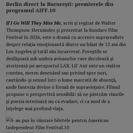
Berlin direct la București: premierele din
programul AIFF.10
If I Go Will They Miss Me
,
scris și regizat de Walter
Thompson-Hernández și prezentat la Sundace Film
Festival în 2026, este o dramă cu accente suprarealiste
despre relația emoționantă dintre un băiat de 12 ani din
Los Angeles și tatăl său încarcerat. Poveștile se
desfășoară sub umbra avioanelor care decolează și
aterizează pe aeroportul LAX. Lil’ Ant este un visător
convins, mereu desenând sau privind spre nori,
cautându-și sensul într-o lume marcată de absență,
unde fantezia devine o formă de supraviețuire. Filmul
propune o perspectivă sensibilă: să ne păstrăm visurile
și poezia interioară nu ca evadare, ci ca mod de a
înțelege mai profund viața.