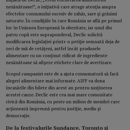
nesănătoase!”, o inițiativă care atrage atenția asupra
efectelor consumului excesiv de zahăr, sare și grăsimi
saturate. În condițiile în care România se află pe primul
loc în Uniunea Europeană la obezitate, iar unul din
patru copii este supraponderal, Declic solicită
modificarea legislației printr-o petiție semnată deja de
zeci de mii de cetățeni, astfel încât produsele
alimentare cu un conținut ridicat de ingrediente
nesănătoase să afișeze etichete clare de avertizare.
Scopul campaniei este de a ajuta consumatorii să facă
alegeri alimentare mai informate. AIFF va dona
încasările din bilete din acest an pentru susținerea
acestei cauze. Declic este cea mai mare comunitate
civică din România, cu peste un milion de membri care
acționează împreună pentru justiție, mediu și
democrație.
De la festivalurile Sundance, Toronto și