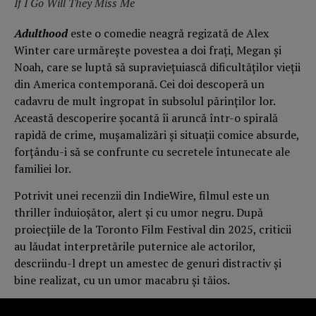
If I Go Will They Miss Me
Adulthood
este o comedie neagră regizată de Alex
Winter care urmărește povestea a doi frați, Megan și
Noah, care se luptă să supraviețuiască dificultăților vieții
din America contemporană. Cei doi descoperă un
cadavru de mult îngropat în subsolul părinților lor.
Această descoperire șocantă îi aruncă într-o spirală
rapidă de crime, mușamalizări și situații comice absurde,
forțându-i să se confrunte cu secretele întunecate ale
familiei lor.
Potrivit unei recenzii din IndieWire, filmul este un
thriller înduioșător, alert și cu umor negru. După
proiecțiile de la Toronto Film Festival din 2025, criticii
au lăudat interpretările puternice ale actorilor,
descriindu-l drept un amestec de genuri distractiv și
bine realizat, cu un umor macabru și tăios.