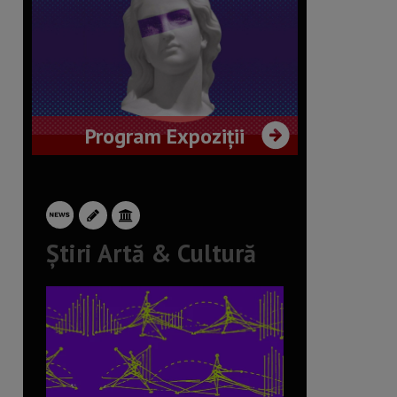
Program Expoziții
Știri Artă & Cultură