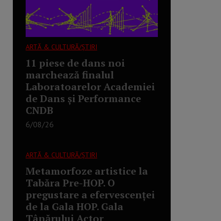
ARTĂ & CULTURĂ/ȘTIRI
11 piese de dans noi
marchează finalul
Laboratoarelor Academiei
de Dans și Performance
CNDB
6/08/26
ARTĂ & CULTURĂ/ȘTIRI
Metamorfoze artistice la
Tabăra Pre-HOP. O
pregustare a efervescenței
de la Gala HOP. Gala
Tânărului Actor