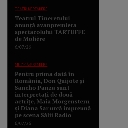
TEATRU/PREMIERE
Teatrul Tineretului
anunță avanpremiera
spectacolului TARTUFFE
de Molière
6/07/26
MUZICĂ/PREMIERE
Pentru prima dată în
România, Don Quijote și
Sancho Panza sunt
interpretați de două
actrițe, Maia Morgenstern
și Diana Sar urcă împreună
pe scena Sălii Radio
6/07/26