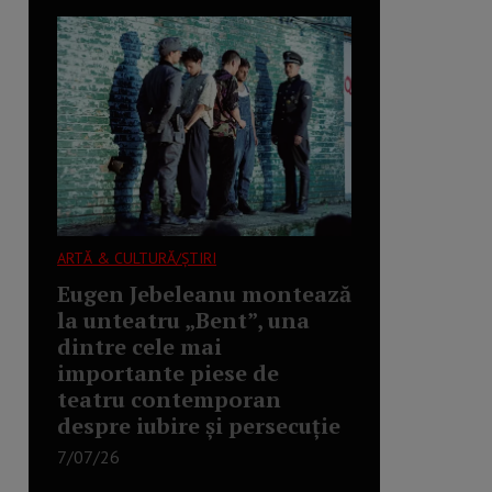
ARTĂ & CULTURĂ/ȘTIRI
Eugen Jebeleanu montează
la unteatru „Bent”, una
dintre cele mai
importante piese de
teatru contemporan
despre iubire și persecuție
7/07/26