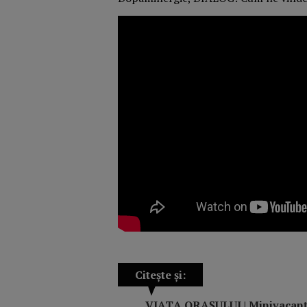
Citește și:
VIAŢA ORAŞULUI | Minivacanță