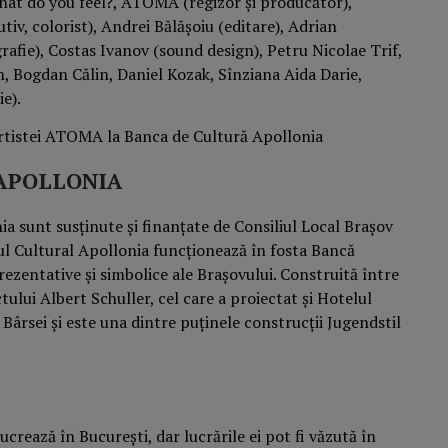
What do you feel?, ATOMA (regizor și producător),
iv, colorist), Andrei Bălășoiu (editare), Adrian
afie), Costas Ivanov (sound design), Petru Nicolae Trif,
, Bogdan Călin, Daniel Kozak, Sînziana Aida Darie,
ie).
l APOLLONIA
ia sunt susținute și finanțate de Consiliul Local Brașov
ul Cultural Apollonia funcționează în fosta Bancă
prezentative și simbolice ale Brașovului. Construită între
ului Albert Schuller, cel care a proiectat şi Hotelul
Bârsei și este una dintre puţinele construcţii Jugendstil
lucrează în București, dar lucrările ei pot fi văzută în