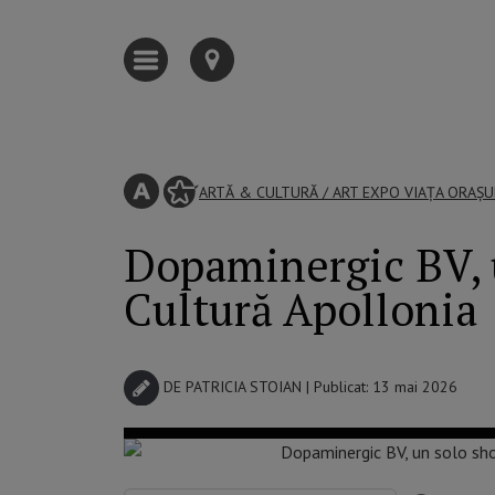
ARTĂ & CULTURĂ
/
ART EXPO
VIAȚA ORAȘU
Dopaminergic BV, u
Cultură Apollonia
DE
PATRICIA STOIAN
| Publicat: 13 mai 2026