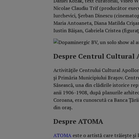
Daniel Kozak, text curatorial, Video 
Nicolae Claudiu Trif (producător execut
Iurchevici, Șerban Dinescu (cinematogr
Maria Antoaneta, Diana Matilda Crișan
Iustin Băișan, Gabriela Cristea (figuraț
Despre Centrul Cultura
Activitățile Centrului Cultural Apollon
și Primăria Municipiului Brașov. Centr
Săsească, una din clădirile istorice re
anii 1906-1908, după planurile arhitect
Coroana, era cunoscută ca Banca Țării 
din oraş.
Despre ATOMA
ATOMA
este o artistă care trăiește și 