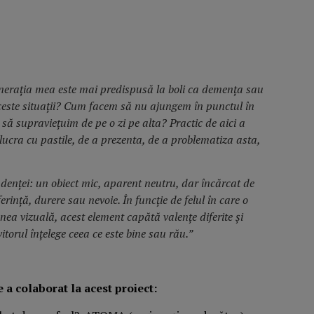
enerația mea este mai predispusă la boli ca demența sau
este situații? Cum facem să nu ajungem în punctul în
 să supraviețuim de pe o zi pe alta? Practic de aici a
 lucra cu pastile, de a prezenta, de a problematiza asta,
ndenței: un obiect mic, aparent neutru, dar încărcat de
ferință, durere sau nevoie. În funcție de felul în care o
nea vizuală, acest element capătă valențe diferite și
itorul înțelege ceea ce este bine sau rău.”
a colaborat la acest proiect: