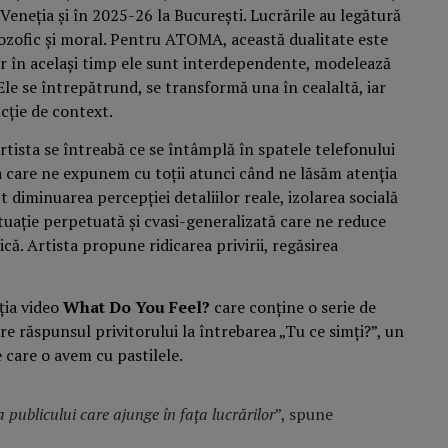
Veneția și în 2025-26 la București. Lucrările au legătură
ilozofic și moral. Pentru ATOMA, această dualitate este
r în același timp ele sunt interdependente, modelează
Ele se întrepătrund, se transformă una în cealaltă, iar
cție de context.
 artista se întreabă ce se întâmplă în spatele telefonului
la care ne expunem cu toții atunci când ne lăsăm atenția
t diminuarea percepției detaliilor reale, izolarea socială
tuație perpetuată și cvasi-generalizată care ne reduce
ică. Artista propune ridicarea privirii, regăsirea
ția video
What Do You Feel?
care conține o serie de
re răspunsul privitorului la întrebarea „Tu ce simți?”, un
 care o avem cu pastilele.
 publicului care ajunge în fața lucrărilor
”, spune