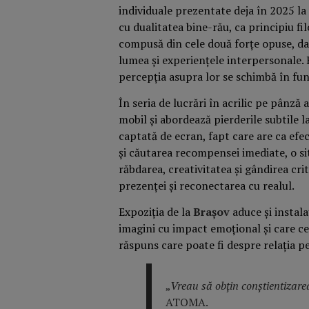
individuale prezentate deja în 2025 la 
cu dualitatea bine-rău, ca principiu f
compusă din cele două forțe opuse, da
lumea și experiențele interpersonale. 
percepția asupra lor se schimbă în fun
În seria de lucrări în acrilic pe pânză
mobil și abordează pierderile subtile 
captată de ecran, fapt care are ca efec
și căutarea recompensei imediate, o si
răbdarea, creativitatea și gândirea crit
prezenței și reconectarea cu realul.
Expoziția de la
Brașov
aduce și instala
imagini cu impact emoțional și care ce
răspuns care poate fi despre relația pe
„
Vreau să obțin conștientizarea
ATOMA.