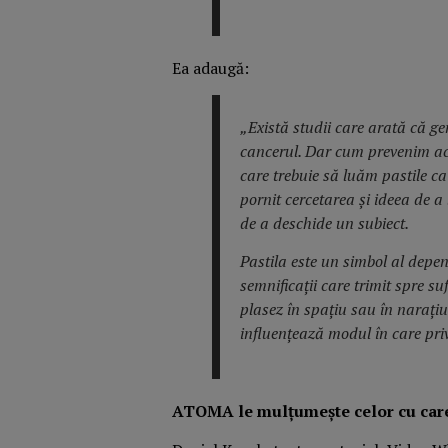
Ea adaugă:
„Există studii care arată că g
cancerul. Dar cum prevenim ac
care trebuie să luăm pastile ca
pornit cercetarea și ideea de a
de a deschide un subiect.
Pastila este un simbol al depe
semnificații care trimit spre su
plasez în spațiu sau în narațiu
influențează modul în care priv
ATOMA le mulțumește celor cu care 