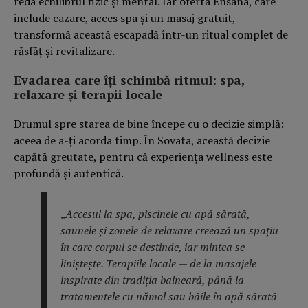
reda echilibrul fizic și mental. Iar oferta Ensana, care
include cazare, acces spa și un masaj gratuit,
transformă această escapadă într-un ritual complet de
răsfăț și revitalizare.
Evadarea care îți schimbă ritmul: spa,
relaxare și terapii locale
Drumul spre starea de bine începe cu o decizie simplă:
aceea de a-ți acorda timp. În Sovata, această decizie
capătă greutate, pentru că experiența wellness este
profundă și autentică.
„
Accesul la spa, piscinele cu apă sărată,
saunele și zonele de relaxare creează un spațiu
în care corpul se destinde, iar mintea se
liniștește. Terapiile locale — de la masajele
inspirate din tradiția balneară, până la
tratamentele cu nămol sau băile în apă sărată