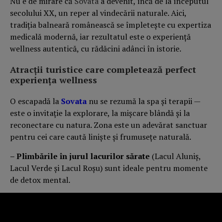
Nu e de mirare că
Sovata
a devenit, încă de la începutul
secolului XX, un reper al vindecării naturale. Aici,
tradiția balneară românească se împletește cu expertiza
medicală modernă, iar rezultatul este o experiență
wellness autentică, cu rădăcini adânci în istorie.
Atracții turistice care completează perfect
experiența wellness
O escapadă la
Sovata
nu se rezumă la spa și terapii —
este o invitație la explorare, la mișcare blândă și la
reconectare cu natura. Zona este un adevărat sanctuar
pentru cei care caută liniște și frumusețe naturală.
– Plimbările în jurul lacurilor sărate
(Lacul Aluniș,
Lacul Verde și Lacul Roșu) sunt ideale pentru momente
de detox mental.