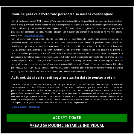
Nouă ne pasă ca datele tale personale să rămână confidențiale
Noi și partenerii noștri
731
stocăm și/sau accesăm informații pe dispozitivul dvs., precum identificatorii
cookie unici pentru prelucrarea datelor cu caracter personal. Puteți accepta sau gestiona preferințele dvs.
făcând clic mai jos, respectiv vă puteți opune utilizării unui interes legitim în orice moment pe pagina cu
politica de confidențialitate. Aceste alegeri vor fi raportate partenerilor noștri și nu vă vor afecta
navigarea.
Mai multe detalii
Noi si partenerii nostri (retelele de socializare si agentiile de publicitate partenere, precum si
furnizorii nostri de servicii de date analitice) prelucram date pentru a permite website-ului sa
functioneze, pentru a personaliza continutul si anunturile publicitare afisate in functie de interesele
si/sau profilul dvs., pentru a va oferi functionalitati aferente retelelor de socializare si pentru a
analiza traficul pe website. Beneficiati de drepturile prevazute de art. 15-22 din GDPR in legatura cu
prelucrarea datelor cu caracter personal. Aceste drepturi pot fi exercitate prin modalitatea indicata
aici
.
Prin click pe “ACCEPT TOATE”, acceptati folosirea tuturor Tehnologiilor de tip Cookie, care implica inclusiv
acceptul dvs. cu privire la stocarea/accesarea informatiilor de catre Vendor-ii cu care colaboram. Prin click
pe “VREAU SA MODIFIC SETARILE INDIVIDUAL” puteti schimba preferintele in mod individual, mai putin
cele legate de cookie strict necesare pentru functionarea website-ului.
Atât noi, cât și partenerii noștri prelucrăm datele pentru a oferi:
Stocarea și/sau accesarea informațiilor de pe un dispozitiv. Măsurarea performanței reclamelor.
Dezvoltarea și îmbunătățirea serviciilor. Utilizarea profilurilor pentru selectarea conținutului
personalizat. Crearea profilurilor de conținut personalizat. Utilizarea profilurilor pentru selectarea
publicității personalizate. Crearea profilurilor pentru publicitate personalizată. Măsurarea performanței
conținutului. Înțelegerea publicului prin statistici sau combinații de date din surse diferite. Utilizarea de
date limitate pentru a selecta publicitatea. Utilizarea datelor limitate pentru a selecta conținutul.
Date precise de geolocație și identificarea prin scanarea dispozitivului.
Listă parteneri (furnizori)
×
ACCEPT TOATE
VREAU SA MODIFIC SETARILE INDIVIDUAL
Sunet