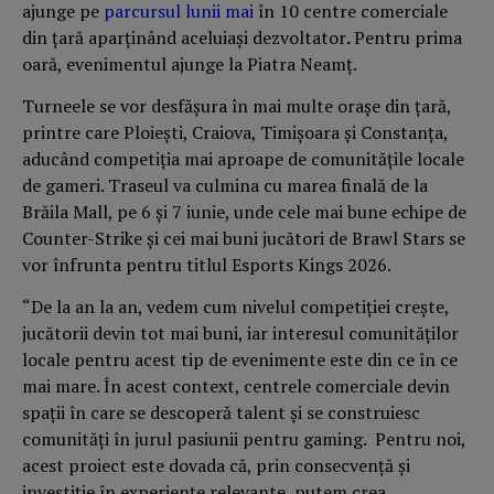
ajunge pe
parcursul lunii mai
în 10 centre comerciale
din țară aparținând aceluiași dezvoltator
.
Pentru prima
oară, evenimentul ajunge la Piatra Neamț.
Turneele se vor desfășura în mai multe orașe din țară,
printre care Ploiești, Craiova, Timișoara și Constanța,
aducând competiția mai aproape de comunitățile locale
de gameri. Traseul va culmina cu marea finală de la
Brăila Mall, pe 6 și 7 iunie, unde cele mai bune echipe de
Counter-Strike și cei mai buni jucători de Brawl Stars se
vor înfrunta pentru titlul Esports Kings 2026.
“De la an la an, vedem cum nivelul competiției crește,
jucătorii devin tot mai buni, iar interesul comunităților
locale pentru acest tip de evenimente este din ce în ce
mai mare. În acest context, centrele comerciale devin
spații în care se descoperă talent și se construiesc
comunități în jurul pasiunii pentru gaming. Pentru noi,
acest proiect este dovada că, prin consecvență și
investiție în experiențe relevante, putem crea