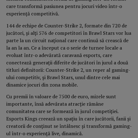
care transformă pasiunea pentru jocuri video într-o
experiență competitivă.
144 de echipe de Counter-Strike 2, formate din 720 de
jucători, și alți 576 de competitori în Brawl Stars vor lua
parte la un circuit național care continuă să crească de
la an la an. Ce a început ca o serie de turnee locale a
evoluat într-o adevărată caravană esports, care
conectează generații diferite de jucători în jurul a două
titluri definitorii: Counter-Strike 2, un reper al gaming-
ului competitiv, și Brawl Stars, unul dintre cele mai
dinamice jocuri din zona mobile.
Cu premii în valoare de 7500 de euro, mizele sunt
importante, însă adevărata atracție rămâne
comunitatea care se formează în jurul competiției.
Esports Kings creează un spațiu în care jucătorii, fanii și
creatorii de conținut se întâlnesc și transformă gaming-
ul într-o experiență live, dinamică.