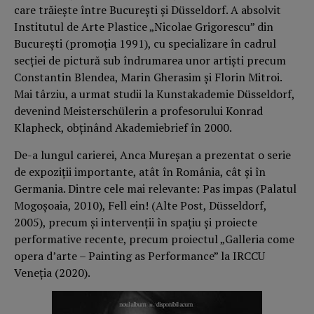
care trăiește între București și Düsseldorf. A absolvit
Institutul de Arte Plastice „Nicolae Grigorescu” din
București (promoția 1991), cu specializare în cadrul
secției de pictură sub îndrumarea unor artiști precum
Constantin Blendea, Marin Gherasim și Florin Mitroi.
Mai târziu, a urmat studii la Kunstakademie Düsseldorf,
devenind Meisterschülerin a profesorului Konrad
Klapheck, obținând Akademiebrief în 2000.
De-a lungul carierei, Anca Mureșan a prezentat o serie
de expoziții importante, atât în România, cât și în
Germania. Dintre cele mai relevante: Pas impas (Palatul
Mogoșoaia, 2010), Fell ein! (Alte Post, Düsseldorf,
2005), precum și intervenții în spațiu și proiecte
performative recente, precum proiectul „Galleria come
opera d’arte – Painting as Performance” la IRCCU
Veneția (2020).