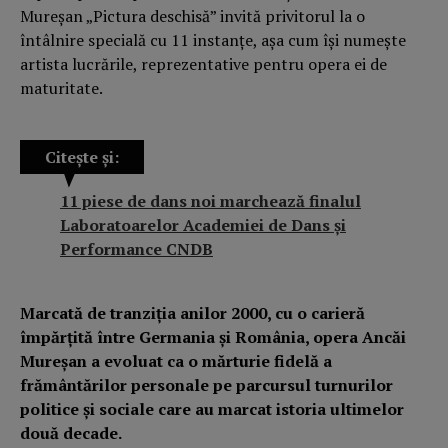
Mureșan „Pictura deschisă” invită privitorul la o
întâlnire specială cu 11 instanțe, așa cum își numește
artista lucrările, reprezentative pentru opera ei de
maturitate.
Citește și:
11 piese de dans noi marchează finalul
Laboratoarelor Academiei de Dans și
Performance CNDB
Marcată de tranziția anilor 2000, cu o carieră
împărțită între Germania și România, opera Ancăi
Mureșan a evoluat ca o mărturie fidelă a
frământărilor personale pe parcursul turnurilor
politice și sociale care au marcat istoria ultimelor
două decade.