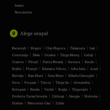
Junior
Newsletter
Alege orașul
București
Brașov
Cluj-Napoca
Timișoara
Iași
Constanța
Sibiu
Oradea
Târgu Mureș
Galați
Craiova
Pitești
Piatra Neamț
Suceava
Bacău
Brăila
Ploiești
Râmnicu Vâlcea
Alba Iulia
Arad
Bistrița
Baia Mare
Satu Mare
Sfântu Gheorghe
Deva
Focșani
Tulcea
Târgu Jiu
Alexandria
Botoșani
Buzău
Vaslui
Reșița
Târgoviște
Drobeta-Turnu Severin
Călărași
Giurgiu
Slobozia
Slatina
Miercurea-Ciuc
Zalău