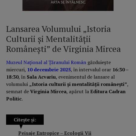
Lansarea Volumului „Istoria
Culturii și Mentalității
Românești” de Virginia Mircea
Muzeul Național al Țăranului Român
găzduiește
miercuri,
10 decembrie 2025
, în intervalul orar
16:30 –
18:30
, în
Sala Acvariu
, evenimentul de lansare al
volumului
„Istoria culturii și mentalității românești”
,
semnat de
Virginia Mircea
, apărut la
Editura Cadran
Politic
.
Citește și:
Peisaje Entropice – Ecologii Vii