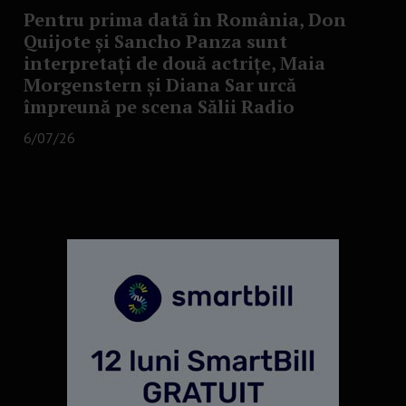
Pentru prima dată în România, Don
Quijote și Sancho Panza sunt
interpretați de două actrițe, Maia
Morgenstern și Diana Sar urcă
împreună pe scena Sălii Radio
6/07/26