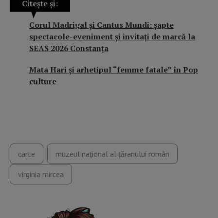
Citește și:
Corul Madrigal și Cantus Mundi: șapte
spectacole-eveniment și invitați de marcă la
SEAS 2026 Constanța
Mata Hari şi arhetipul “femme fatale” în Pop
culture
carte
muzeul național al țăranului român
virginia mircea