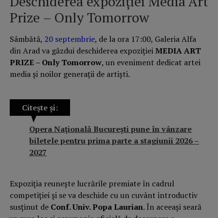
Deschiderea expoziției Media Art
Prize – Only Tomorrow
Sâmbătă,
20 septembrie
, de la ora 17:00, Galeria Alfa
din Arad va găzdui deschiderea expoziției
MEDIA ART
PRIZE – Only Tomorrow
, un eveniment dedicat artei
media și noilor generații de artiști.
Citește și:
Opera Națională București pune în vânzare
biletele pentru prima parte a stagiunii 2026 –
2027
Expoziția reunește lucrările premiate în cadrul
competiției și se va deschide cu un cuvânt introductiv
susținut de
Conf. Univ. Popa Laurian
. În aceeași seară