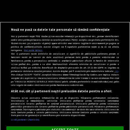
Nouă ne pasă ca datele tale personale să rămână confidențiale
Noi și partenerii noștri
731
stocăm și/sau accesăm informații pe dispozitivul dvs., precum identificatorii
cookie unici pentru prelucrarea datelor cu caracter personal. Puteți accepta sau gestiona preferințele dvs.
făcând clic mai jos, respectiv vă puteți opune utilizării unui interes legitim în orice moment pe pagina cu
politica de confidențialitate. Aceste alegeri vor fi raportate partenerilor noștri și nu vă vor afecta
navigarea.
Mai multe detalii
Noi si partenerii nostri (retelele de socializare si agentiile de publicitate partenere, precum si
furnizorii nostri de servicii de date analitice) prelucram date pentru a permite website-ului sa
functioneze, pentru a personaliza continutul si anunturile publicitare afisate in functie de interesele
si/sau profilul dvs., pentru a va oferi functionalitati aferente retelelor de socializare si pentru a
analiza traficul pe website. Beneficiati de drepturile prevazute de art. 15-22 din GDPR in legatura cu
prelucrarea datelor cu caracter personal. Aceste drepturi pot fi exercitate prin modalitatea indicata
aici
.
Prin click pe “ACCEPT TOATE”, acceptati folosirea tuturor Tehnologiilor de tip Cookie, care implica inclusiv
acceptul dvs. cu privire la stocarea/accesarea informatiilor de catre Vendor-ii cu care colaboram. Prin click
pe “VREAU SA MODIFIC SETARILE INDIVIDUAL” puteti schimba preferintele in mod individual, mai putin
cele legate de cookie strict necesare pentru functionarea website-ului.
Atât noi, cât și partenerii noștri prelucrăm datele pentru a oferi:
Stocarea și/sau accesarea informațiilor de pe un dispozitiv. Măsurarea performanței reclamelor.
Dezvoltarea și îmbunătățirea serviciilor. Utilizarea profilurilor pentru selectarea conținutului
personalizat. Crearea profilurilor de conținut personalizat. Utilizarea profilurilor pentru selectarea
publicității personalizate. Crearea profilurilor pentru publicitate personalizată. Măsurarea performanței
conținutului. Înțelegerea publicului prin statistici sau combinații de date din surse diferite. Utilizarea de
date limitate pentru a selecta publicitatea. Utilizarea datelor limitate pentru a selecta conținutul.
Date precise de geolocație și identificarea prin scanarea dispozitivului.
Listă parteneri (furnizori)
×