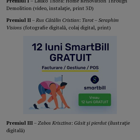
Premiul I
– Lauko Thora: Home Renovation Through
Demolition (video, instalație, print 3D)
Premiul II
–
Rus Cătălin Cristian
:
Tarot – Seraphim
Visions
(fotografie digitală, colaj digital, print)
Premiul III
–
Zabos Krisztina
:
Găsit și pierdut
(ilustrație
digitală)