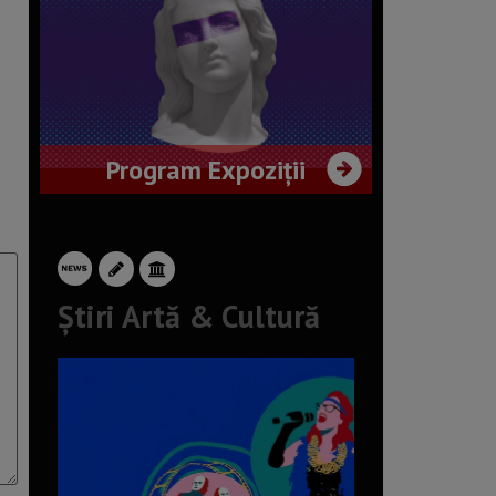
Program Expoziții
Știri Artă & Cultură