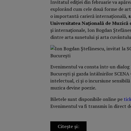
Invitatul ediției din februarie va apăr
explorând cum cele două forme de artă
o importantă carieră internațională,
s
Universitatea Națională de Muzică 
și internaționale, Ion Bogdan Ștefăne
dintre arta sunetului și arta cuvântulu
Evenimentul va consta într-un dialog
București și gazda întâlnirilor SCENA
intelectual, ci și o incursiune sensibi
muzica devine poezie.
Biletele sunt disponibile online pe
tic
Evenimentul va fi transmis în direct 
Citește și: