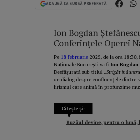
ADAUGĂ CA SURSĂ PREFERATĂ
Ion Bogdan Ștefănescu
Conferințele Operei N
Pe
18 februarie
2025, de la ora 18:30,
Naționale București va fi
Ion Bogdan 
Desfășurată sub titlul
„Strigăt înăuntru
un dialog despre confluențele dintre su
lirismul care animă în profunzime muz
Citește și:
Buzăul devine, pentru o lună, 