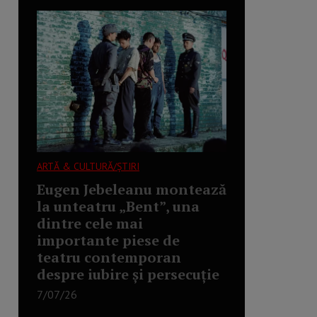
ARTĂ & CULTURĂ/ȘTIRI
Eugen Jebeleanu montează
la unteatru „Bent”, una
dintre cele mai
importante piese de
teatru contemporan
despre iubire și persecuție
7/07/26