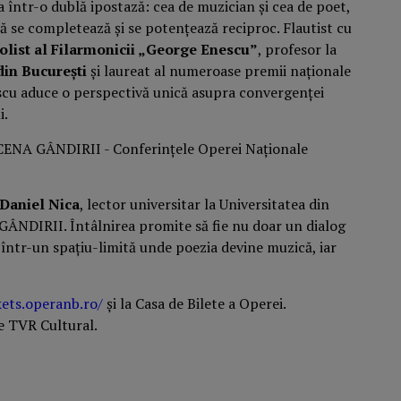
ea într-o dublă ipostază: cea de muzician și cea de poet,
 se completează și se potențează reciproc. Flautist cu
olist al Filarmonicii „George Enescu”
, profesor la
din București
și laureat al numeroase premii naționale
scu aduce o perspectivă unică asupra convergenței
i.
Daniel Nica
, lector universitar la Universitatea din
 GÂNDIRII. Întâlnirea promite să fie nu doar un dialog
lă într-un spațiu-limită unde poezia devine muzică, iar
kets.operanb.ro/
și la Casa de Bilete a Operei.
de TVR Cultural.