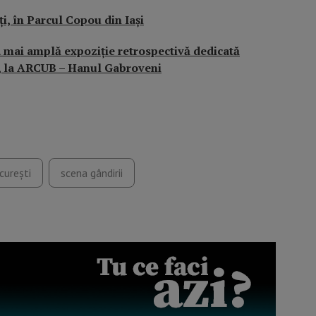
i, în Parcul Copou din Iași
a mai amplă expoziție retrospectivă dedicată
hi, la ARCUB – Hanul Gabroveni
curești
scena gândirii