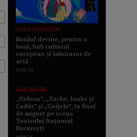
ARTĂ & CULTURĂ/ȘTIRI
Buzăul devine, pentru o
lună, hub cultural
european și laborator de
artă
9/08/26
LIFESTYLE/ȘTIRI
„Nelson”, „Tache, Ianke și
Cadâr” și „Gaițele”, la final
de august pe scena
Teatrului Național
București
9/08/26