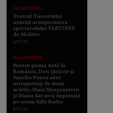
TEATRU/PREMIERE
Teatrul Tineretului
anunță avanpremiera
spectacolului TARTUFFE
de Molière
6/07/26
MUZICĂ/PREMIERE
Pentru prima dată în
România, Don Quijote și
Sancho Panza sunt
interpretați de două
actrițe, Maia Morgenstern
și Diana Sar urcă împreună
pe scena Sălii Radio
6/07/26