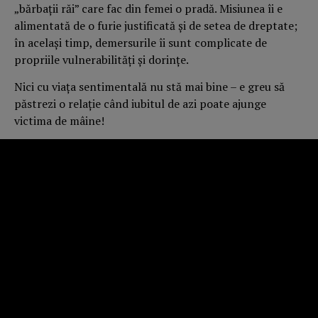
„bărbații răi” care fac din femei o pradă. Misiunea îi e
alimentată de o furie justificată și de setea de dreptate;
în același timp, demersurile îi sunt complicate de
propriile vulnerabilități și dorințe.
Nici cu viața sentimentală nu stă mai bine – e greu să
păstrezi o relație când iubitul de azi poate ajunge
victima de mâine!