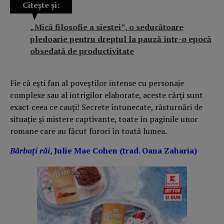
Citește și:
„Mică filosofie a siestei”, o seducătoare
pledoarie pentru dreptul la pauză într-o epocă
obsedată de productivitate
Fie că ești fan al poveștilor intense cu personaje
complexe sau al intrigilor elaborate, aceste cărți sunt
exact ceea ce cauți! Secrete întunecate, răsturnări de
situație și mistere captivante, toate în paginile unor
romane care au făcut furori în toată lumea.
Bărbați răi
, Julie Mae Cohen (trad. Oana Zaharia)