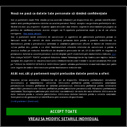
Nouă ne pasă ca datele tale personale să rămână confidențiale
Noi și partenerii noștri
731
stocăm și/sau accesăm informații pe dispozitivul dvs., precum identificatorii
cookie unici pentru prelucrarea datelor cu caracter personal. Puteți accepta sau gestiona preferințele dvs.
făcând clic mai jos, respectiv vă puteți opune utilizării unui interes legitim în orice moment pe pagina cu
politica de confidențialitate. Aceste alegeri vor fi raportate partenerilor noștri și nu vă vor afecta
navigarea.
Mai multe detalii
Noi si partenerii nostri (retelele de socializare si agentiile de publicitate partenere, precum si
furnizorii nostri de servicii de date analitice) prelucram date pentru a permite website-ului sa
functioneze, pentru a personaliza continutul si anunturile publicitare afisate in functie de interesele
si/sau profilul dvs., pentru a va oferi functionalitati aferente retelelor de socializare si pentru a
analiza traficul pe website. Beneficiati de drepturile prevazute de art. 15-22 din GDPR in legatura cu
prelucrarea datelor cu caracter personal. Aceste drepturi pot fi exercitate prin modalitatea indicata
aici
.
Prin click pe “ACCEPT TOATE”, acceptati folosirea tuturor Tehnologiilor de tip Cookie, care implica inclusiv
acceptul dvs. cu privire la stocarea/accesarea informatiilor de catre Vendor-ii cu care colaboram. Prin click
pe “VREAU SA MODIFIC SETARILE INDIVIDUAL” puteti schimba preferintele in mod individual, mai putin
cele legate de cookie strict necesare pentru functionarea website-ului.
Atât noi, cât și partenerii noștri prelucrăm datele pentru a oferi:
Stocarea și/sau accesarea informațiilor de pe un dispozitiv. Măsurarea performanței reclamelor.
Dezvoltarea și îmbunătățirea serviciilor. Utilizarea profilurilor pentru selectarea conținutului
personalizat. Crearea profilurilor de conținut personalizat. Utilizarea profilurilor pentru selectarea
publicității personalizate. Crearea profilurilor pentru publicitate personalizată. Măsurarea performanței
conținutului. Înțelegerea publicului prin statistici sau combinații de date din surse diferite. Utilizarea de
date limitate pentru a selecta publicitatea. Utilizarea datelor limitate pentru a selecta conținutul.
Date precise de geolocație și identificarea prin scanarea dispozitivului.
Listă parteneri (furnizori)
×
ACCEPT TOATE
VREAU SA MODIFIC SETARILE INDIVIDUAL
Sunet