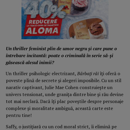
Un thriller feminist plin de umor negru și care pune o
întrebare incitantă: poate o criminală în serie să-și
găsească alesul inimii?
Un thriller psihologic electrizant,
Bărbați răi
îți oferă o
poveste plină de secrete și alegeri imposibile. Cu un stil
narativ captivant, Julie Mae Cohen construiește un
univers tensionat, unde granița dintre bine și rău devine
tot mai neclară. Dacă îți plac poveștile despre personaje
complexe și moralitate ambiguă, această carte este
pentru tine!
Saffy, o justițiară cu un cod moral strict, îi elimină pe