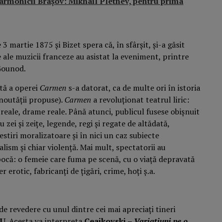
larmonicii Brașov: Mikhail Pletnev, pentru prima
3 martie 1875 și Bizet spera că, în sfârșit, și-a găsit
 ale muzicii franceze au asistat la eveniment, printre
 Gounod.
stă a operei
Carmen
s-a datorat, ca de multe ori în istoria
 noutății propuse).
Carmen
a revoluționat teatrul liric:
eale, drame reale. Până atunci, publicul fusese obișnuit
zei și zeițe, legende, regi și regate de altădată,
estiri moralizatoare și în nici un caz subiecte
ism și chiar violență. Mai mult, spectatorii au
pocă: o femeie care fuma pe scenă, cu o viață depravată
rotic, fabricanți de țigări, crime, hoți ș.a.
j de revedere cu unul dintre cei mai apreciați tineri
CU
. Acesta va interpreta
Ceaikovski –
Variațiuni pe o