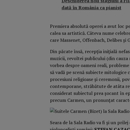
Deschiderea noii stagiuni a Fi
dată în România ca pianist
Premiera absolută operei a avut loc pe 
calea sa artistică. Câteva nume celebre
care
Massenet, Offenbach, Delibes și
Din păcate însă, recepția inițială nefa
muzicii, revoltei publicului (din cauza
vorbea despre oameni reali, probleme r
să vadă pe scenă subiecte mitologice cu 
procesiuni religioase și ceremonii, pov
contemporane, străbătute de atâta real
considerat subiectul prea șocant în e
precum Carmen, un pronunțat caracter e
Seara de la Sala Radio va fi și un prile
violonceliști români:
ȘTEFAN CAZA