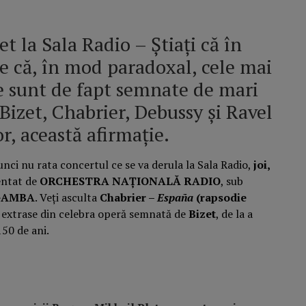
t la Sala Radio – Știați că în
ne că, în mod paradoxal, cele mai
le sunt de fapt semnate de mari
Bizet, Chabrier, Debussy și Ravel
or, această afirmație.
tunci nu rata concertul ce se va derula la Sala Radio,
joi,
entat de
ORCHESTRA NAŢIONALĂ RADIO
, sub
GAMBA
. Veți asculta
Chabrier –
España
(rapsodie
extrase din celebra operă semnată de
Bizet
, de la a
150 de ani.