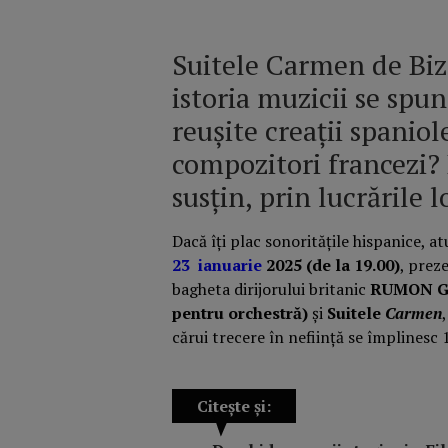
Suitele Carmen de Bize
istoria muzicii se spu
reușite creații spanio
compozitori francezi? 
susțin, prin lucrările l
Dacă îți plac sonoritățile hispanice, a
23 ianuarie
2025 (de la 19.00)
, prez
bagheta dirijorului britanic
RUMON 
pentru orchestră)
și
Suitele
Carmen
,
cărui trecere în neființă se împlinesc 
Citește și: