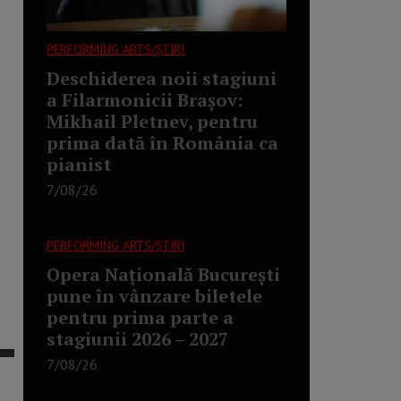
PERFORMING ARTS/ȘTIRI
Deschiderea noii stagiuni
a Filarmonicii Brașov:
Mikhail Pletnev, pentru
prima dată în România ca
pianist
7/08/26
PERFORMING ARTS/ȘTIRI
Opera Națională București
pune în vânzare biletele
pentru prima parte a
stagiunii 2026 – 2027
7/08/26