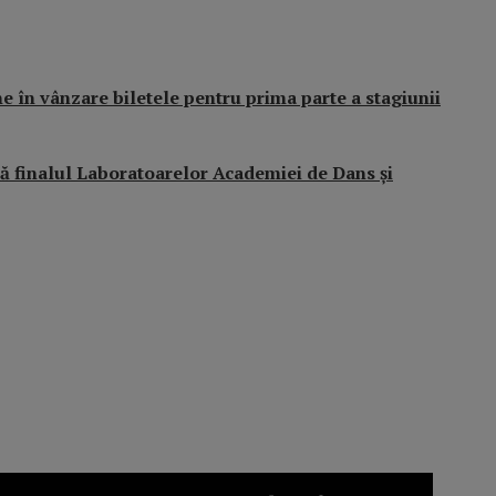
 în vânzare biletele pentru prima parte a stagiunii
ă finalul Laboratoarelor Academiei de Dans și