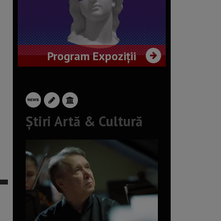
Program Expoziții
Știri Artă & Cultură