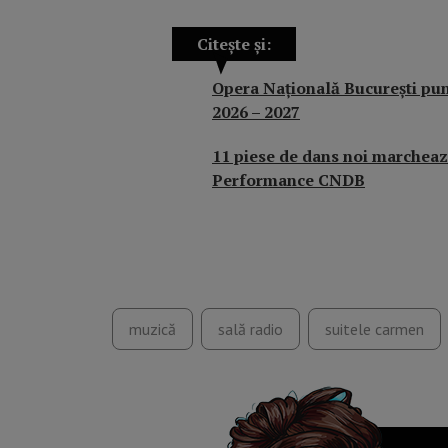
Citește și:
Opera Națională București pune
2026 – 2027
11 piese de dans noi marcheaz
Performance CNDB
muzică
sală radio
suitele carmen