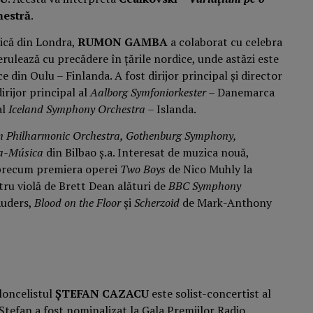
hestră
.
ică din Londra,
RUMON GAMBA
a colaborat cu celebra
derulează cu precădere în țările nordice, unde astăzi este
e din Oulu – Finlanda. A fost dirijor principal şi director
irijor principal al
Aalborg Symfoniorkester
– Danemarca
al
Iceland Symphony Orchestra
– Islanda.
m Philharmonic Orchestra, Gothenburg Symphony,
a-Música
din Bilbao ș.a. Interesat de muzica nouă,
 precum premiera operei
Two Boys
de Nico Muhly la
tru violă de Brett Dean alături de
BBC Symphony
Ruders,
Blood on the Floor
şi
Scherzoid
de Mark-Anthony
loncelistul
ȘTEFAN CAZACU
este solist-concertist al
 Ștefan a fost nominalizat la Gala Premiilor Radio