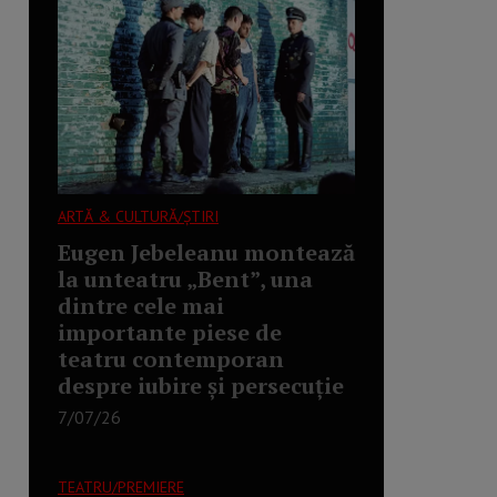
ARTĂ & CULTURĂ/ȘTIRI
Eugen Jebeleanu montează
la unteatru „Bent”, una
dintre cele mai
importante piese de
teatru contemporan
despre iubire și persecuție
7/07/26
TEATRU/PREMIERE