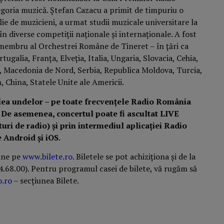
egoria muzică.
Ștefan Cazacu a primit de timpuriu o
ie de muzicieni, a urmat studii muzicale universitare la
în diverse competiţii naţionale și internaționale. A fost
a membru al Orchestrei Române de Tineret – în țări ca
ugalia, Franța, Elveția, Italia, Ungaria, Slovacia, Cehia,
, Macedonia de Nord, Serbia, Republica Moldova, Turcia,
, China, Statele Unite ale Americii.
alea undelor – pe toate frecvenţele Radio România
 De asemenea, concertul poate fi ascultat LIVE
uri de radio) și prin intermediul aplicației Radio
 Android și iOS
.
line pe
www.bilete.ro
. Biletele se pot achiziționa și de la
314.68.00). Pentru programul casei de bilete, vă rugăm să
o.ro
– secțiunea Bilete.