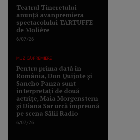
Teatrul Tineretului
anunță avanpremiera
spectacolului TARTUFFE
de Molière
6/07/26
MUZICĂ/PREMIERE
Pentru prima dată în
România, Don Quijote și
Sancho Panza sunt
interpretați de două
actrițe, Maia Morgenstern
și Diana Sar urcă împreună
pe scena Sălii Radio
6/07/26