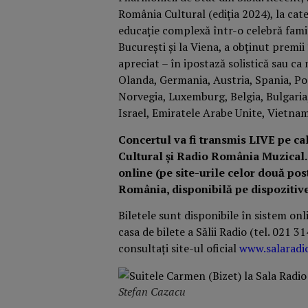
România Cultural (ediția 2024), la cat
educație complexă într-o celebră famil
București și la Viena, a obținut premii 
apreciat – în ipostază solistică sau c
Olanda, Germania, Austria, Spania, Port
Norvegia, Luxemburg, Belgia, Bulgaria
Israel, Emiratele Arabe Unite, Vietnam
Concertul va fi transmis LIVE pe c
Cultural şi Radio România Muzical.
online (pe site-urile
celor două post
România, disponibilă pe dispozitive
Biletele sunt disponibile în sistem on
casa de bilete a Sălii Radio (tel. 021 
consultați site-ul oficial
www.salaradi
Stefan Cazacu