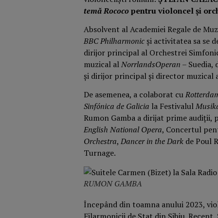
temă Rococo
pentru violoncel și orc
Absolvent al Academiei Regale de Muz
BBC Philharmonic
și activitatea sa se 
dirijor principal al Orchestrei Simfonic
muzical al
NorrlandsOperan
– Suedia, d
și dirijor principal şi director muzical 
De asemenea, a colaborat cu
Rotterda
Sinfónica de Galicia
la Festivalul
Musik
Rumon Gamba a dirijat prime audiţii,
English National Opera
, Concertul pen
Orchestra
,
Dancer in the Dark
de Poul 
Turnage.
RUMON GAMBA
Începând din toamna anului 2023, vio
Filarmonicii de Stat din Sibiu. Recent,