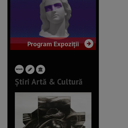
Program Expoziții
Știri Artă & Cultură