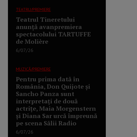
TEATRU/PREMIERE
Teatrul Tineretului
anunță avanpremiera
spectacolului TARTUFFE
de Molière
6/07/26
MUZICĂ/PREMIERE
Pentru prima dată în
România, Don Quijote și
Sancho Panza sunt
interpretați de două
actrițe, Maia Morgenstern
și Diana Sar urcă împreună
pe scena Sălii Radio
6/07/26