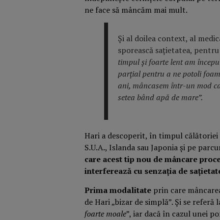
ne face să mâncăm mai mult.
Și al doilea context, al medi
sporească sațietatea, pentru
timpul și foarte lent am încep
parțial pentru a ne potoli fo
ani, mâncasem într-un mod car
setea bând apă de mare”.
Hari a descoperit, în timpul călătoriei
S.U.A., Islanda sau Japonia și pe parcur
care acest tip nou de mâncare proce
interferează cu senzația de sațietat
Prima modalitate
prin care mâncarea
de Hari „bizar de simplă”. Și se referă
foarte moale
”, iar dacă în cazul unei p