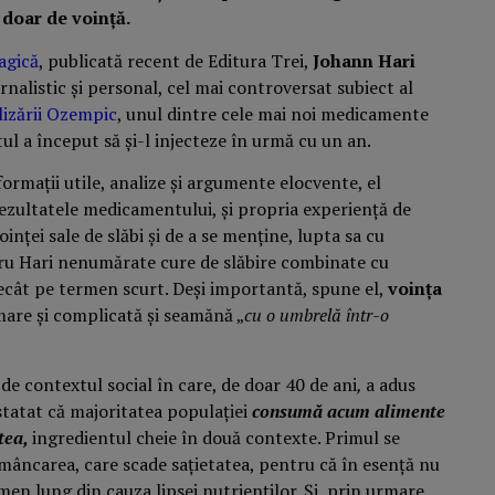
e doar de voință.
agică
, publicată recent de Editura Trei,
Johann Hari
alistic și personal, cel mai controversat subiect al
lizării Ozempic
, unul dintre cele mai noi medicamente
stul a început să și-l injecteze în urmă cu un an.
ormații utile, analize și argumente elocvente, el
rezultatele medicamentului, și propria experiență de
oinței sale de slăbi și de a se menține, lupta sa cu
u Hari nenumărate cure de slăbire combinate cu
 decât pe termen scurt. Deși importantă, spune el,
voința
are și complicată și seamănă „
cu o umbrelă într-o
de contextul social în care, de doar 40 de ani
,
a adus
statat că majoritatea populației
consumă acum alimente
tea,
ingredientul cheie în două contexte. Primul se
mâncarea, care scade sațietatea, pentru că în esență nu
en lung din cauza lipsei nutrienților. Și, prin urmare,