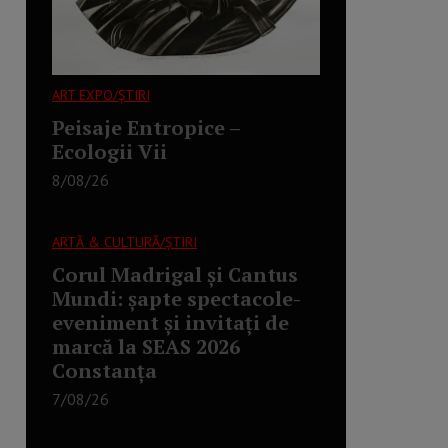
ART EXPO/ȘTIRI
Peisaje Entropice –
Ecologii Vii
8/08/26
ARTĂ & CULTURĂ/ȘTIRI
Corul Madrigal și Cantus
Mundi: șapte spectacole-
eveniment și invitați de
marcă la SEAS 2026
Constanța
7/08/26