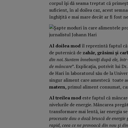
corpul își dă seama treptat că primeșt
suficient, în al doilea caz, acest semn
înghițită e mai mare decât ar fi fost n
Al doilea mod
îl reprezintă faptul că
de puternică de
zahăr, grăsimi și car
din noi. Suntem înnebuniți după ele, înt
de mâncare
”. Explicația, potrivit lui D
de Hari în laboratorul său de la Univer
singur aliment care amestecă toate ac
matern,
primul aliment consumat, car
Al treilea mod
este faptul că mâncare
nivelurile de energie. Mâncarea pregăt
transformare mai lentă, iar energia se 
procesate dau o doză bruscă de energie și
rapid, ceea ce ne provoacă din nou și di