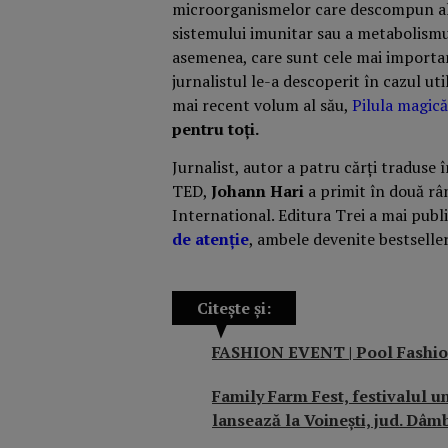
microorganismelor care descompun al
sistemului imunitar sau a metabolismul
asemenea, care sunt cele mai important
jurnalistul le-a descoperit în cazul uti
mai recent volum al său,
Pilula magică
pentru toți.
Jurnalist, autor a patru cărți traduse î
TED,
Johann Hari
a primit în două rân
International. Editura Trei a mai publi
de atenție
, ambele devenite bestselle
Citește și:
FASHION EVENT | Pool Fashio
Family Farm Fest, festivalul un
lansează la Voinești, jud. Dâm