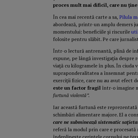
proces mult mai dificil, care nu țin
În cea mai recentă carte a sa,
Pilula m
abordează, printr-un amplu demers jurn
momentului: beneficiile și riscurile
uti
folosite pentru slăbit. Pe care jurnali
Într-o lectură antrenantă, plină de inf
expune, pe lângă investigația despre 
viață cu kilogramele în plus. În ciuda v
supraponderalitatea a însemnat pentr
exerciții fizice, care nu au avut efect
este un factor fragil
într-o imagine m
furtună violentă”.
Iar această furtună este reprezentată 
schimbări alimentare majore. El a con
care ne subminează sistematic sațieta
referă la modul prin care e procesată 
îndeplinește cerințele corpului pe term