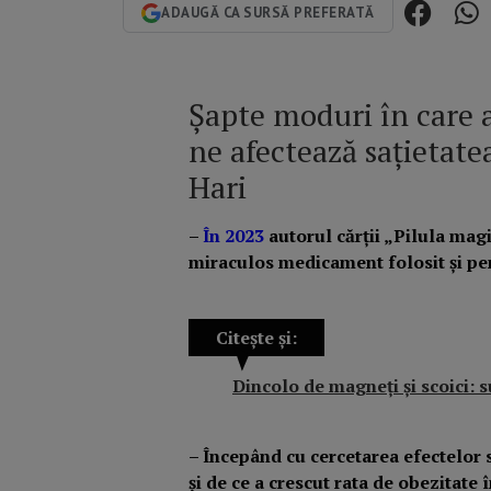
ADAUGĂ CA SURSĂ PREFERATĂ
Șapte moduri în care 
ne afectează sațietate
Hari
–
În 2023
autorul cărții „Pilula magi
miraculos medicament folosit și pen
Citește și:
Dincolo de magneți și scoici: 
– Începând cu cercetarea efectelor 
și de ce a crescut rata de obezitate 