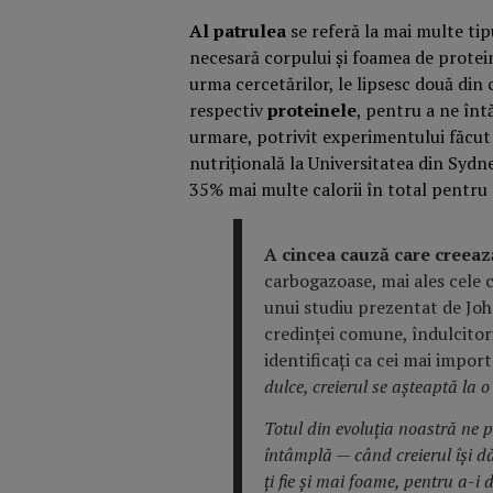
Al patrulea
se referă la mai multe ti
necesară corpului și foamea de protei
urma cercetărilor, le lipsesc două din 
respectiv
proteinele
, pentru a ne înt
urmare, potrivit experimentului făcut
nutrițională la Universitatea din Sy
35% mai multe calorii în total pentru 
A cincea cauză care creeaz
carbogazoase, mai ales cele c
unui studiu prezentat de Joh
credinței comune, îndulcitori
identificați ca cei mai importa
dulce, creierul se așteaptă la o
Totul din evoluția noastră ne p
întâmplă — când creierul își d
ți fie și mai foame, pentru a-i 