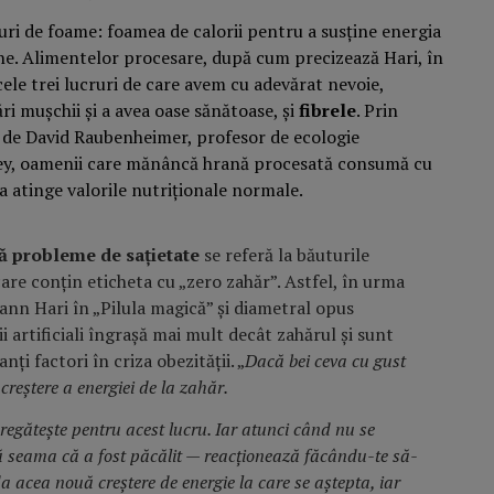
puri de foame: foamea de calorii pentru a susține energia
ne. Alimentelor procesare, după cum precizează Hari, în
cele trei lucruri de care avem cu adevărat nevoie,
ări mușchii și a avea oase sănătoase, și
fibrele
. Prin
 de David Raubenheimer, profesor de ecologie
dney, oamenii care mănâncă hrană procesată consumă cu
a atinge valorile nutriționale normale.
ă probleme de sațietate
se referă la băuturile
are conțin eticheta cu „zero zahăr”. Astfel, în urma
ann Hari în „Pilula magică” și diametral opus
i artificiali îngrașă mai mult decât zahărul și sunt
nți factori în criza obezității. „
Dacă bei ceva cu gust
 creștere a energiei de la zahăr.
regătește pentru acest lucru. Iar atunci când nu se
ă seama că a fost păcălit — reacționează făcându-te să-
da acea nouă creștere de energie la care se aștepta, iar