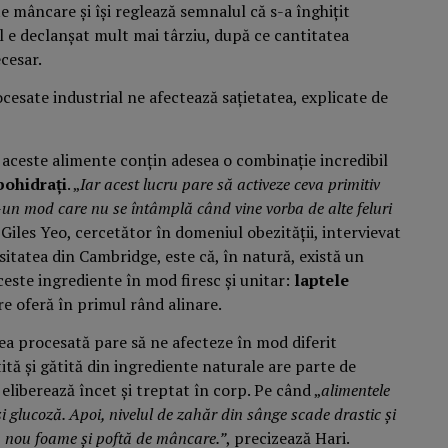
e mâncare și își reglează semnalul că s-a înghițit
al e declanșat mult mai târziu, după ce cantitatea
ecesar.
 aceste alimente conțin adesea o combinație incredibil
bohidrați
. „
Iar acest lucru pare să activeze ceva primitiv
r-un mod care nu se întâmplă când vine vorba de alte feluri
r. Giles Yeo, cercetător în domeniul obezității, intervievat
sitatea din Cambridge, este că, în natură, există un
este ingrediente în mod firesc și unitar:
laptele
e oferă în primul rând alinare.
a procesată pare să ne afecteze în mod diferit
ită și gătită din ingrediente naturale are parte de
eliberează încet și treptat în corp. Pe când „
alimentele
 glucoză. Apoi, nivelul de zahăr din sânge scade drastic și
n nou foame și poftă de mâncare.”
, precizează Hari.