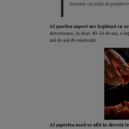
deodată <ai poftă de prăjituri>
Al
șaselea aspect are legătură cu 
deteriorare, în doar 40-50 de ani,
a în
mii de ani de existență.
Al șaptelea mod se află în directă l