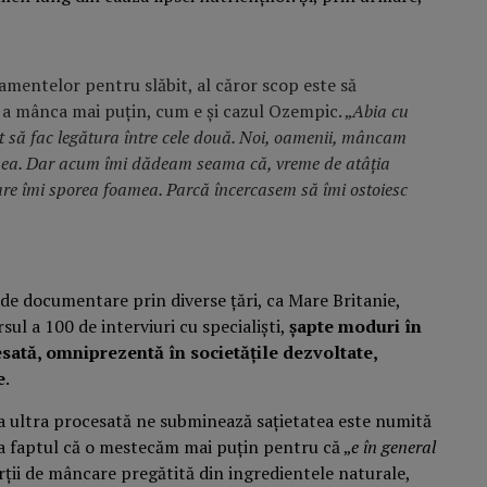
camentelor pentru slăbit, al căror scop este să
 a mânca mai puțin, cum e și cazul Ozempic. „
Abia cu
ut să fac legătura între cele două. Noi, oamenii, mâncam
amea. Dar acum îmi dădeam seama că, vreme de atâția
e îmi sporea foamea. Parcă încercasem să îmi ostoiesc
 de documentare prin diverse țări, ca Mare Britanie,
sul a 100 de interviuri cu specialiști,
șapte moduri în
sată, omniprezentă în societățile dezvoltate,
e
.
 ultra procesată ne subminează sațietatea este numită
 la faptul că o mestecăm mai puțin pentru că „
e în general
orții de mâncare pregătită din ingredientele naturale,