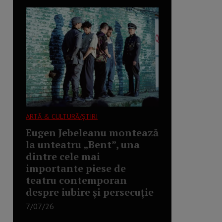
ARTĂ & CULTURĂ/ȘTIRI
Eugen Jebeleanu montează
la unteatru „Bent”, una
dintre cele mai
importante piese de
teatru contemporan
despre iubire și persecuție
7/07/26