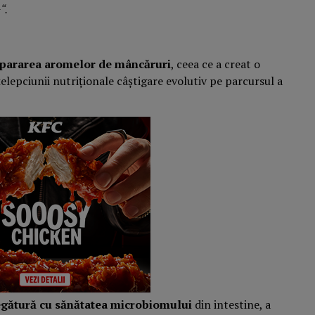
“.
separarea aromelor de mâncăruri
, ceea ce a creat o
țelepciunii nutriționale câștigare evolutiv pe parcursul a
egătură cu sănătatea
microbiomului
din intestine, a