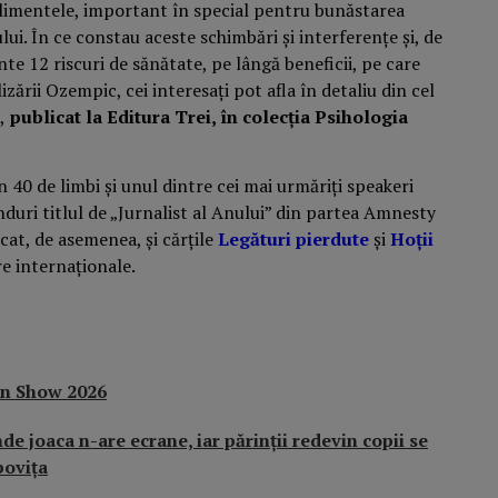
imentele, important în special pentru bunăstarea
ui. În ce constau aceste schimbări și interferențe și, de
e 12 riscuri de sănătate, pe lângă beneficii, pe care
lizării Ozempic, cei interesați pot afla în detaliu din cel
,
publicat la Editura Trei, în colecția Psihologia
n 40 de limbi și unul dintre cei mai urmăriți speakeri
duri titlul de „Jurnalist al Anului” din partea Amnesty
cat, de asemenea, și cărțile
Legături pierdute
și
Hoții
re internaționale.
n Show 2026
de joaca n-are ecrane, iar părinții redevin copii se
bovița