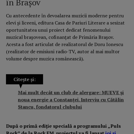
în Brașov
Cu antecedente în devoalarea muzicii moderne pentru
elevi și liceeni, editura Casa de Pariuri Literare a sesizat
oportunitatea unui proiect dedicat fenomenului
muzical brașovean, cofinanțat de Primăria Brașov.
Acesta a fost articulat de realizatorul de Doru Ionescu
(realizator de emisiuni radio-TV, autor al mai multor
volume despre muzica românească).
Citește și:
Mai mult decât un club de alergare: MUEVE și
noua energie a Constanței. Interviu cu Cătălin
Stancu, fondatorul clubului
După o primă ediție specială a programului „Puls
Rock” de la Rock FM, proiectul va fi lansat
joi și