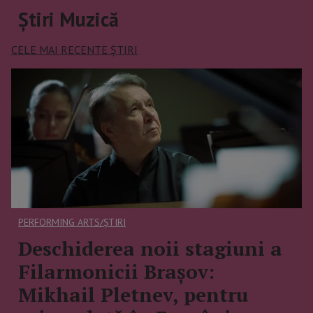
Știri Muzică
CELE MAI RECENTE ȘTIRI
PERFORMING ARTS/ȘTIRI
Deschiderea noii stagiuni a
Filarmonicii Brașov:
Mikhail Pletnev, pentru