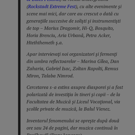
(
Rockstadt Extreme Fest
), cu alte evenimente și
scene mai mici, dar care au crescut o dată cu
generațiile succesive de soliști și instrumentiști
de top – Marius Dragomir, Hi-Q, Bosquito,
Horia Brenciu, Aria Urbană, Petra Acker,
Hteththemeth ș.a.
Apar intervievați noi organizatori și fermenți
din umbra reflectoarelor – Marina Gîlea, Dan
Zaharia, Gabriel Isac, Zoltan Rapolti, Remus
Miron, Talaba Nimrod.
Cercetarea s-a extins asupra diasporei și a fost
polarizată de investiția în tineri și copii – de la
Facultatea de Muzică și Liceul Vocațional, via
școlile private de muzică, la Balul Vienez.
Inventarul fenomenului se oprește după două
ore sau 24 de pagini, dar muzica continuă în
BraShow
!” (Doru Ionescu)