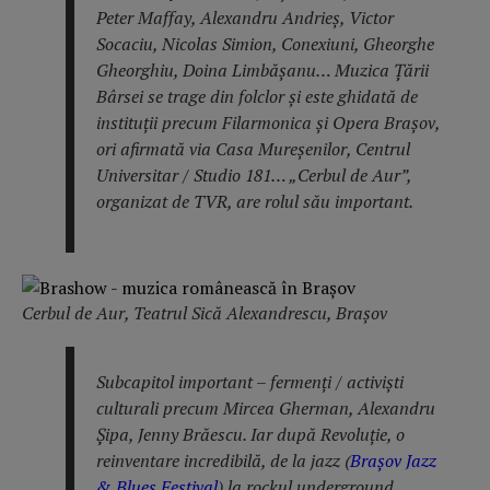
Peter Maffay, Alexandru Andrieș, Victor
Socaciu, Nicolas Simion, Conexiuni, Gheorghe
Gheorghiu, Doina Limbășanu… Muzica Țării
Bârsei se trage din folclor și este ghidată de
instituții precum Filarmonica și Opera Brașov,
ori afirmată via Casa Mureșenilor, Centrul
Universitar / Studio 181… „Cerbul de Aur”,
organizat de TVR, are rolul său important.
Cerbul de Aur, Teatrul Sică Alexandrescu, Brașov
Subcapitol important – fermenți / activiști
culturali precum Mircea Gherman, Alexandru
Șipa, Jenny Brăescu. Iar după Revoluție, o
reinventare incredibilă, de la jazz (
Brașov Jazz
& Blues Festival
) la rockul underground