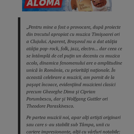
„
Pentru mine a fost o provocare, după proiecte
din trecutul apropiat cu muzica Timișoarei ori
a Clujului. Aparent, Brașovul nu a dat atâția
atâția pop-rock, folk, jazz, electro… dar ceea ce
se întâmplă de cel puțin un deceniu cu muzica
acolo, dinamica fenomenului are o amplitudine
unică în România, cu priorități naționale. În
această celebrare a muzicii, am pornit de la
pașopt încoace, evidențiind muzicieni clasici
precum Gheorghe Dima și Ciprian
Porumbescu, dar și Wolfgang Guttler ori
Theodore Paraskivesco.
Pe partea muzicii noi, apar alți artiști originari
sau care s-au stabilit sub Tâmpa, unii cu
cariere impresionante, alții cu vârfuri notabile: