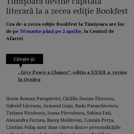
Timișoara devine capitală
literară la a zecea ediție Bookfest
Cea de-a zecea ediție Bookfest la Timișoara are loc
de pe
30 martie până pe 2 aprilie
, la Centrul de
Afaceri
Citește și:
„Give Peace a Chance”, ediția a XXXII-a, revine
la Oradea
Horia-Roman Patapievici, Cătălin Dorian Florescu,
Gabriel Liiceanu, Armand Goșu, Radu Paraschivescu,
Tatiana Niculescu, Ioana Pârvulescu, Sabina Fati,
Alexandra Furnea, Rareș Moldovan, Cosmin Perța,
Cristian Fulaș sunt doar câteva dintre personalitățile