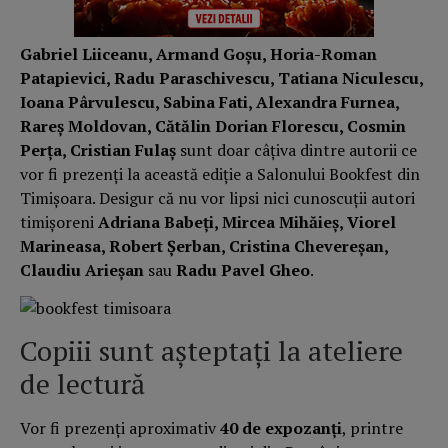
Gabriel Liiceanu, Armand Goșu, Horia-Roman
Patapievici, Radu Paraschivescu, Tatiana Niculescu,
Ioana Pârvulescu, Sabina Fati, Alexandra Furnea,
Rareș Moldovan, Cătălin Dorian Florescu, Cosmin
Perța, Cristian Fulaș
sunt doar câțiva dintre autorii ce
vor fi prezenți la această ediție a Salonului Bookfest din
Timișoara. Desigur că nu vor lipsi nici cunoscuții autori
timișoreni
Adriana Babeți, Mircea Mihăieș, Viorel
Marineasa, Robert Șerban, Cristina Chevereșan,
Claudiu Arieșan
sau
Radu Pavel Gheo
.
Copiii sunt așteptați la ateliere
de lectură
Vor fi prezenți aproximativ
40 de expozanți
, printre