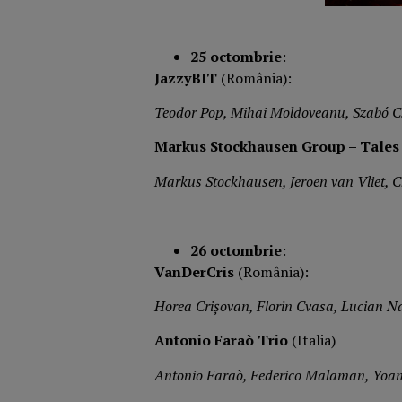
25 octombrie
:
JazzyBIT
(România):
Teodor Pop, Mihai Moldoveanu, Szabó C
Markus Stockhausen Group – Tales
Markus Stockhausen, Jeroen van Vliet, 
26 octombrie
:
VanDerCris
(România):
Horea Crișovan, Florin Cvasa, Lucian N
Antonio Faraò Trio
(Italia)
Antonio Faraò, Federico Malaman, Yoa