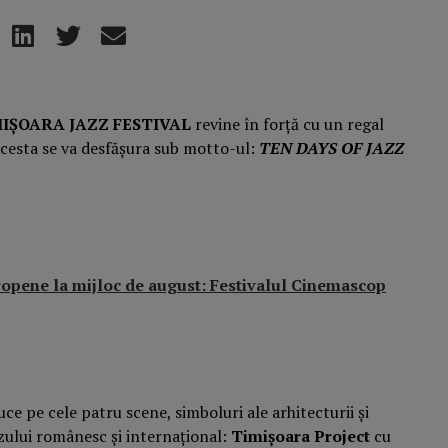
IȘOARA JAZZ FESTIVAL
revine în forță cu un regal
l acesta se va desfășura sub motto-ul:
TEN DAYS OF JAZZ
uropene la mijloc de august: Festivalul Cinemascop
ce pe cele patru scene, simboluri ale arhitecturii și
azzului românesc și internațional:
Timișoara Project
cu