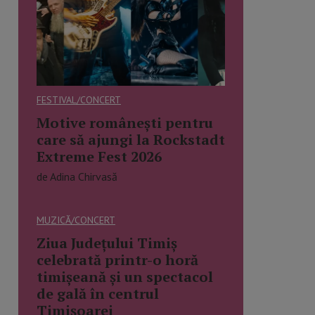
FESTIVAL/CONCERT
Motive românești pentru
care să ajungi la Rockstadt
Extreme Fest 2026
de Adina Chirvasă
MUZICĂ/CONCERT
Ziua Județului Timiș
celebrată printr-o horă
timișeană și un spectacol
de gală în centrul
Timișoarei