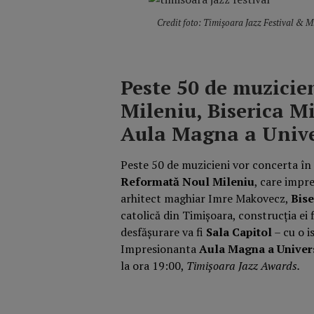
Credit foto: Timișoara Jazz Festival & M
Peste 50 de muzicie
Mileniu, Biserica Mi
Aula Magna a Univer
Peste 50 de muzicieni vor concerta î
Reformată Noul Mileniu
,
care impre
arhitect maghiar Imre Makovecz,
Bis
catolică din Timișoara, construcția ei 
desfășurare va fi
Sala Capitol
– cu o i
Impresionanta
Aula Magna a
Univer
la ora
19:00,
Timișoara Jazz Awards.