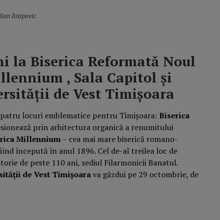
ilan Josipovic
ni la Biserica Reformată Noul
llennium , Sala Capitol și
sității de Vest Timișoara
n patru locuri emblematice pentru Timișoara:
Biserica
sionează prin arhitectura organică a renumitului
erica Millennium
– cea mai mare biserică romano-
fiind începută în anul 1896. Cel de-al treilea loc de
storie de peste 110 ani, sediul Filarmonicii Banatul.
sității de Vest Timișoara
va găzdui pe 29 octombrie, de