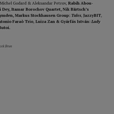
 Michel Godard & Aleksandar Petrov,
Rabih Abou-
i Dey, Itamar Borochov Quartet, Nik Bärtsch’s
, Rymden, Markus Stockhausen Group:
Tales
,
JazzyBIT
,
tonio Faraò Trio
,
Luiza Zan & Gyárfás István:
Lady
Butoi.
acek Brun