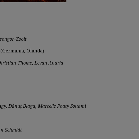
songor-Zsolt
(Germania, Olanda):
Christian Thome, Levan Andria
agy, Dănuț Blaga, Marcelle Poaty Souami
nn Schmidt