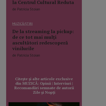
la Centrul Cultural Reduta
de Patricia Stoian
MUZICĂ/ȘTIRI
De la streaming la pickup:
de ce tot mai mulți
ascultători redescoperă
vinilurile
de Patricia Stoian
Citește și alte articole exclusive
din MUZICĂ: Opinii | Interviuri |
Recomandări semnate de autorii
Zile și Nopți