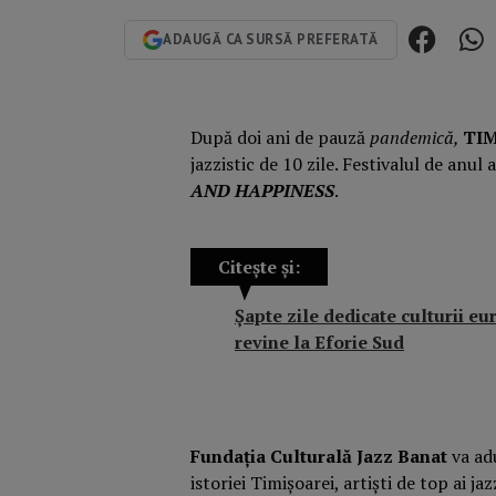
ADAUGĂ CA SURSĂ PREFERATĂ
După doi ani de pauză
pandemică,
TIM
jazzistic de 10 zile. Festivalul de anu
AND HAPPINESS
.
Citește și:
Șapte zile dedicate culturii e
revine la Eforie Sud
Fundația Culturală Jazz Banat
va adu
istoriei Timișoarei, artiști de top ai j