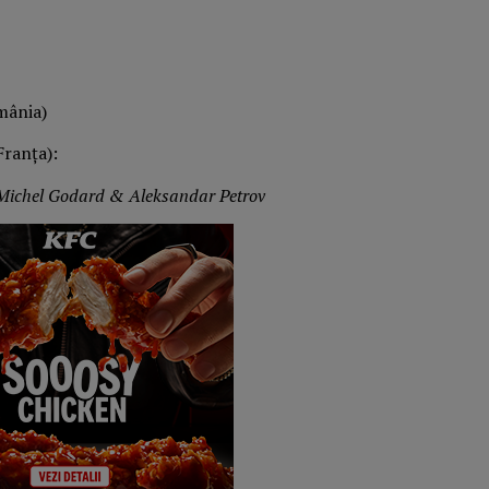
ânia)
Franța):
Michel Godard & Aleksandar Petrov