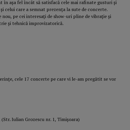
 în așa fel încât să satisfacă cele mai rafinate gusturi și
 și celui care a semnat prezența la sute de concerte.
 nou, pe cei interesați de show-uri pline de vibrație și
rie și tehnică improvizatorică.
rințe, cele 17 concerte pe care vi le-am pregătit se vor
u
(Str. Iulian Grozescu nr. 1, Timișoara)