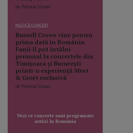
de Patricia Stoian
MUZICĂ/CONCERT
Russell Crowe vine pentru
prima dată în România.
Fanii îl pot întâlni
personal la concertele din
Timișoara și București
printr-o experiență Meet
& Greet exclusivă
de Patricia Stoian
Vezi ce concerte sunt programate
astăzi în România