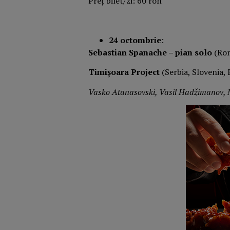
Preț bilet/zi: 60 ron
24 octombrie
:
Sebastian Spanache – pian solo
(Rom
Timișoara Project
(Serbia, Slovenia, 
Vasko Atanasovski, Vasil Hadžimanov, 