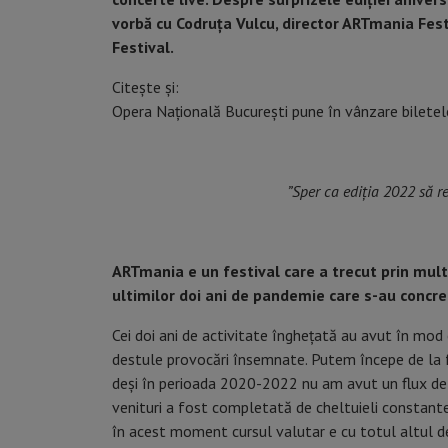
vorbă cu Codruța Vulcu, director ARTmania Fe
Festival.
Citește și:
Opera Națională București pune în vânzare biletel
”Sper ca ediția 2022 să 
ARTmania e un festival care a trecut prin multe
ultimilor doi ani de pandemie care s-au concre
Cei doi ani de activitate înghețată au avut în mod 
destule provocări însemnate. Putem începe de la 
deși în perioada 2020-2022 nu am avut un flux de a
venituri a fost completată de cheltuieli constante (
în acest moment cursul valutar e cu totul altul d