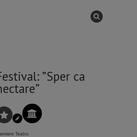
estival: ”Sper ca
nectare”
remiere Teatru