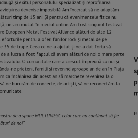
daugă și exitul personalului specializat și reprofilarea
praviețuirea devenise imposibilă. Am încercat să ne adaptăm
alături timp de 15 ani. Și pentru că evenimentele fizice nu
nță, ne-am mutat în mediul online. Am fost singurul festival
ure European Metal Festival Alliance alături de alte 12
 eforturile pentru a oferi fanilor rock și metal de pe
te 35 de trupe. Ceea ce ne-a ajutat și ne-a dat forța să
ții de a lucra a fost faptul că avem alături de noi o mare parte
V
estivalului. O comunitate care a crescut împreună cu noi și
cându-ne prieteni, familii și revenind aproape an de an în Piața
s
erăm ca întâlnirea din acest an să marcheze revenirea la o
p
ă ne bucurăm de concerte, de artiști, să ne reconectăm la
 comunitate.
m
P
ul nostru de a spune MULȚUMESC celor care au continuat să fie
lături de noi”