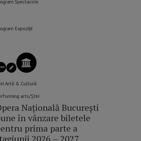
rogram Spectacole
ogram Expoziții
iri Artă & Cultură
rforming arts/Știri
pera Națională București
une în vânzare biletele
entru prima parte a
tagiunii 2026 – 2027