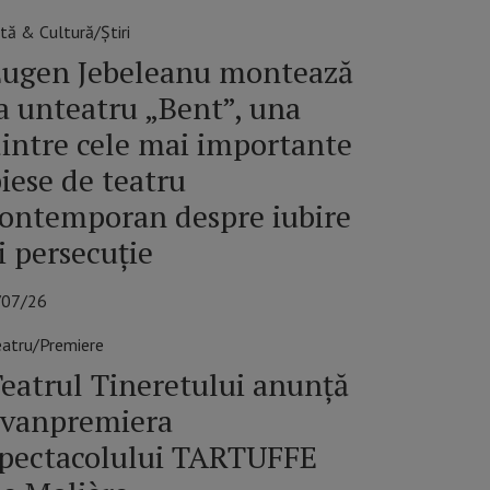
tă & Cultură/Știri
Eugen Jebeleanu montează
a unteatru „Bent”, una
intre cele mai importante
iese de teatru
ontemporan despre iubire
i persecuție
/07/26
eatru/Premiere
eatrul Tineretului anunță
avanpremiera
pectacolului TARTUFFE