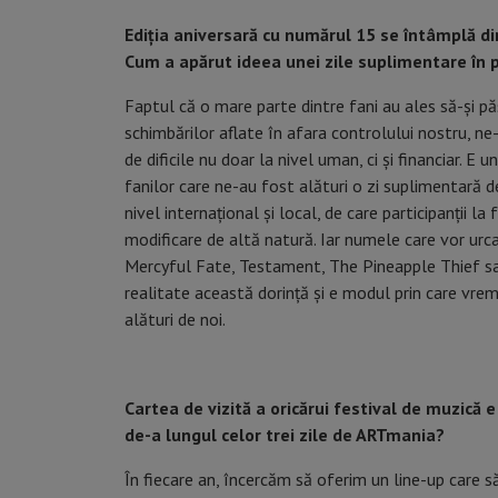
Ediția aniversară cu numărul 15 se întâmplă din 
Cum a apărut ideea unei zile suplimentare în
Faptul că o mare parte dintre fani au ales să-și p
schimbărilor aflate în afara controlului nostru, n
de dificile nu doar la nivel uman, ci și financiar. E
fanilor care ne-au fost alături o zi suplimentară d
nivel internațional și local, de care participanții 
modificare de altă natură. Iar numele care vor urc
Mercyful Fate, Testament, The Pineapple Thief s
realitate această dorință și e modul prin care vr
alături de noi.
Cartea de vizită a oricărui festival de muzică e
de-a lungul celor trei zile de ARTmania?
În fiecare an, încercăm să oferim un line-up care 