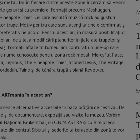
k și metal. Iar în fiecare dintre aceste zone încercăm să venim
ele genuri și cu premiere, formații precum: Meshuggah,
7
ineapple Thief. Cei care ascultă muzică rock au gusturi
Ar
tor trupe. Motiv pentru care sunt atenți la cine e confirmat și
referat vine acolo. Pentru acest an, în măsura posibilităților
1
ani de zile, a modificării planurilor inițiale ale trupelor și
m
ași formații aflate în turneu, am conturat un line-up care
L
i de nume cunoscute pentru zona rock-metal: Mercyful Fate,
a, Leprous, The Pineapple Thief, Stoned Jesus, The Vintage
d
rdeduh, Taine și de tânăra trupă sibiană Revolver.
6
ța ARTmania în acest an?
Ar
imente alternative accesibile în baza brățării de festival. De
M
ilme și de documentare, expoziții sau vizite la muzeu. Vorbim
l Naţional Brukenthal, cu C.N.M. ASTRA și cu Biblioteca
T
le din centrul Sibiului și șederile la terasele din zonă le vor
p
abil.