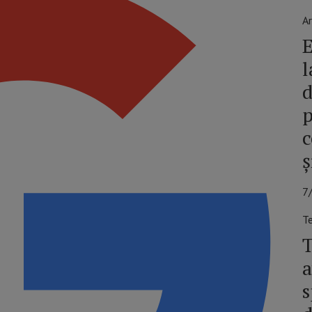
Ar
l
d
p
c
ș
7
T
T
s