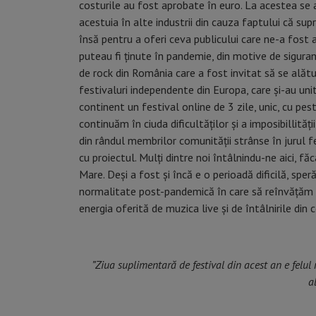
costurile au fost aprobate în euro. La acestea se a
acestuia în alte industrii din cauza faptului că su
însă pentru a oferi ceva publicului care ne-a fost 
puteau fi ținute în pandemie, din motive de sigura
de rock din România care a fost invitat să se alăt
festivaluri independente din Europa, care și-au unit
continent un festival online de 3 zile, unic, cu pes
continuăm în ciuda dificultăților și a imposibillită
din rândul membrilor comunității strânse în jurul f
cu proiectul. Mulți dintre noi întâlnindu-ne aici, fă
Mare. Deși a fost și încă e o perioadă dificilă, sp
normalitate post-pandemică în care să reînvățăm s
energia oferită de muzica live și de întâlnirile din
”Ziua suplimentară de festival din acest an e fel
a