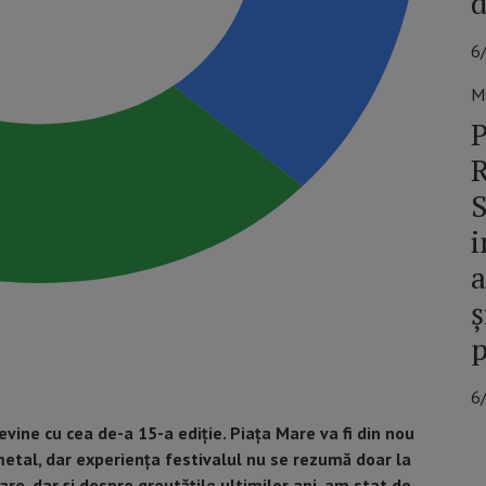
d
6
M
P
R
S
i
a
ș
p
6
evine cu cea de-a 15-a ediție. Piața Mare va fi din nou
tal, dar experiența festivalul nu se rezumă doar la
are, dar și despre greutățile ultimilor ani, am stat de