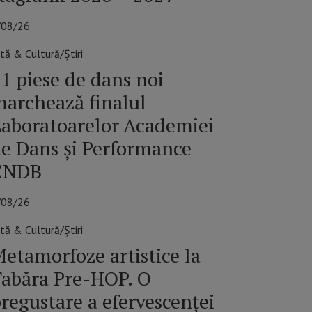
/08/26
tă & Cultură/Știri
1 piese de dans noi
archează finalul
aboratoarelor Academiei
e Dans și Performance
CNDB
/08/26
tă & Cultură/Știri
etamorfoze artistice la
abăra Pre-HOP. O
regustare a efervescenței