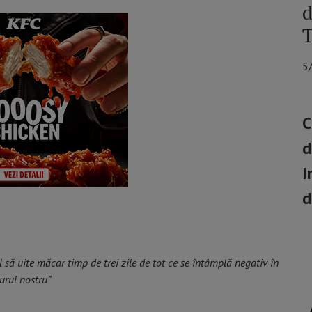
d
T
5
C
d
I
d
l să uite măcar timp de trei zile de tot ce se întâmplă negativ în
jurul nostru”