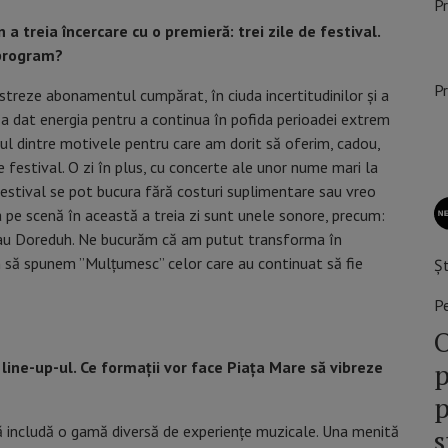
P
a treia încercare cu o premieră: trei zile de festival.
 program?
Pr
ăstreze abonamentul cumpărat, în ciuda incertitudinilor și a
e-a dat energia pentru a continua în pofida perioadei extrem
 unul dintre motivele pentru care am dorit să oferim, cadou,
e festival. O zi în plus, cu concerte ale unor nume mari la
la festival se pot bucura fără costuri suplimentare sau vreo
a pe scenă în această a treia zi sunt unele sonore, precum:
au Doreduh. Ne bucurăm că am putut transforma în
em să spunem ”Mulțumesc” celor care au continuat să fie
Șt
Pe
O
p
 line-up-ul. Ce formații vor face Piața Mare să vibreze
p
să includă o gamă diversă de experiențe muzicale. Una menită
s