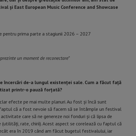
stival și East European Music Conference and Showcase
e pentru prima parte a stagiunii 2026 – 2027
reprezinte un moment de reconectare”
 încercări de-a lungul existenței sale. Cum a făcut față
tizat printr-o pauză forțată?
clar efecte pe mai multe planuri. Au fost și încă sunt
faptul că a fost nevoie să facem să se întâmple un festival
ctivitate care să ne genereze noi fonduri și că lipsa de
utilități, rate, chirii). Acest aspect se corelează cu faptul că
ecât era în 2019 când am făcut bugetul festivalului, iar