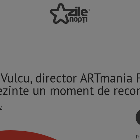
 Vulcu, director ARTmania F
rezinte un moment de reco
22
P