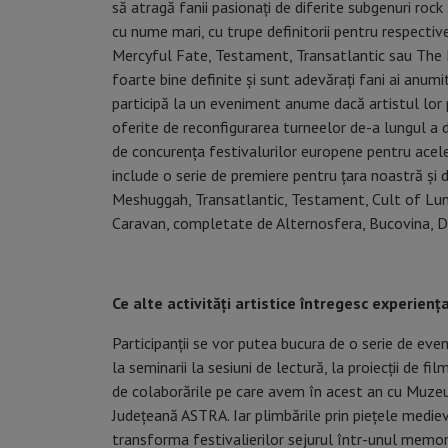
să atragă fanii pasionați de diferite subgenuri roc
cu nume mari, cu trupe definitorii pentru respectiv
Mercyful Fate, Testament, Transatlantic sau The P
foarte bine definite și sunt adevărați fani ai anumi
participă la un eveniment anume dacă artistul lor p
oferite de reconfigurarea turneelor de-a lungul a doi 
de concurența festivalurilor europene pentru acele
include o serie de premiere pentru țara noastră ș
Meshuggah, Transatlantic, Testament, Cult of Lun
Caravan, completate de Alternosfera, Bucovina, Do
Ce alte activități artistice întregesc experien
Participanții se vor putea bucura de o serie de even
la seminarii la sesiuni de lectură, la proiecții de f
de colaborările pe care avem în acest an cu Muzeu
Județeană ASTRA. Iar plimbările prin piețele medieva
transforma festivalierilor sejurul într-unul memor