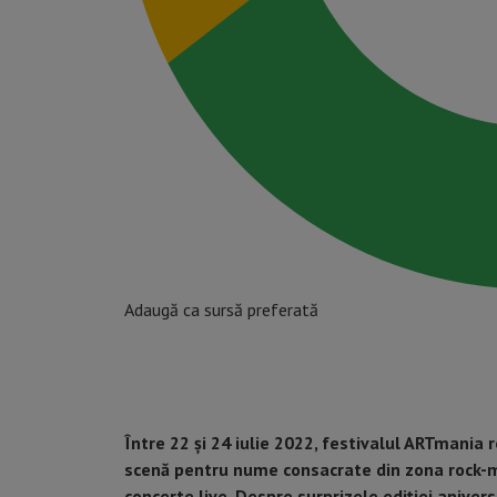
Adaugă ca sursă preferată
Între 22 și 24 iulie 2022, festivalul ARTmania r
scenă pentru nume consacrate din zona rock-me
concerte live. Despre surprizele ediției anivers