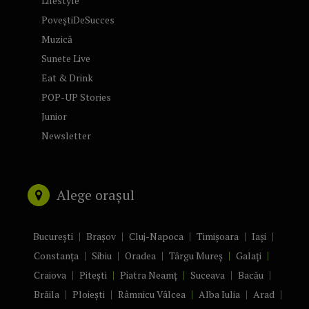
Lifestyle
PoveștiDeSucces
Muzică
Sunete Live
Eat & Drink
POP-UP Stories
Junior
Newsletter
Alege orașul
București
Brașov
Cluj-Napoca
Timișoara
Iași
Constanța
Sibiu
Oradea
Târgu Mureș
Galați
Craiova
Pitești
Piatra Neamț
Suceava
Bacău
Brăila
Ploiești
Râmnicu Vâlcea
Alba Iulia
Arad