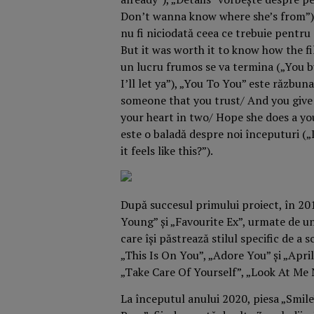
Don’t wanna know where she’s from”),
nu fi niciodată ceea ce trebuie pentru 
But it was worth it to know how the fil
un lucru frumos se va termina („You bu
I’ll let ya”), „You To You” este răzbun
someone that you trust/ And you give 
your heart in two/ Hope she does a you t
este o baladă despre noi începuturi („
it feels like this?”).
După succesul primului proiect, în 201
Young” și „Favourite Ex”, urmate de un
care își păstrează stilul specific de 
„This Is On You”, „Adore You” și „Apri
„Take Care Of Yourself”, „Look At Me 
La începutul anului 2020, piesa „Smile”