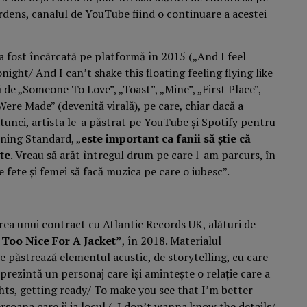
rdens, canalul de YouTube fiind o continuare a acestei
, a fost încărcată pe platformă în 2015 („And I feel
night/ And I can’t shake this floating feeling flying like
ă de „Someone To Love”, „Toast”, „Mine”, „First Place”,
Were Made” (devenită virală), pe care, chiar dacă a
tunci, artista le-a păstrat pe YouTube și Spotify pentru
ening Standard, „
este important ca fanii să știe că
te
. Vreau să arăt întregul drum pe care l-am parcurs, în
e fete și femei să facă muzica pe care o iubesc”.
rea unui contract cu Atlantic Records UK, alături de
Too Nice For A Jacket”
, în 2018. Materialul
re păstrează elementul acustic, de storytelling, cu care
prezintă un personaj care își amintește o relație care a
hts, getting ready/ To make you see that I’m better
rsoana care îi ia locul („I don’t wanna know the details/