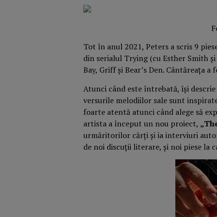
F
Tot în anul 2021, Peters a scris 9 pie
din serialul Trying (cu Esther Smith și
Bay, Griff și Bear’s Den. Cântăreața a f
Atunci când este întrebată, își descrie
versurile melodiilor sale sunt inspirate d
foarte atentă atunci când alege să exp
artista a început un nou proiect,
„The
urmăritorilor cărți și ia interviuri aut
de noi discuții literare, și noi piese la 