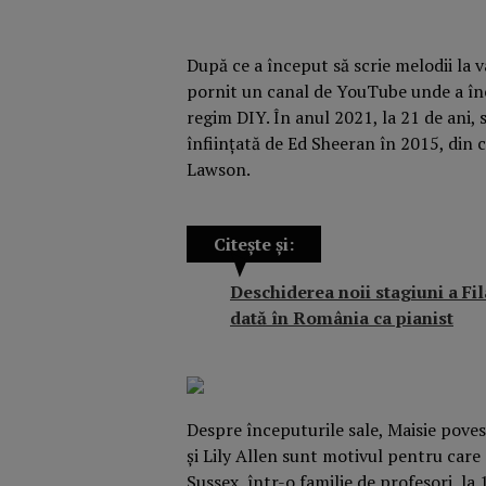
După ce a început să scrie melodii la v
pornit un canal de YouTube unde a înc
regim DIY. În anul 2021, la 21 de ani,
înființată de Ed Sheeran în 2015, din 
Lawson.
Citește și:
Deschiderea noii stagiuni a Fi
dată în România ca pianist
Despre începuturile sale, Maisie pove
și Lily Allen sunt motivul pentru care
Sussex, într-o familie de profesori, la 