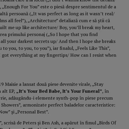
 „Enough For You” este o piesă despre sentimentul de a
altă persoană („It was perfect as long as it wasn’t real/
ms all feel”), „Architecture” detaliază cum e să știi că
ilt me up like architecture/ Boy, you’ll break my heart,
area primului personaj („So I hope that you find
all your darkest secrets up/ And then I hope she breaks
o you, to you, to you”), iar finalul, „Feels Like This”,
I got everything at my fingertips/ How can I resist when
9 Maisie a lansat două piese devenite virale, „Stay
 alt EP,
„It’s Your Bed Babe, It’s Your Funeral”
, în
a scrie, adăugându-i elemente synth-pop în piese precum
l Showers”, armonizate perfect baladelor caracteristice:
Now” și „Personal Best”.
, scrisă de Peters și Ben Ash, a apărut în fimul „Birds Of