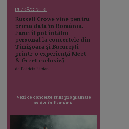
MUZICĂ/CONCERT
Russell Crowe vine pentru
prima dată în România.
Fanii îl pot întâlni
personal la concertele din
Timișoara și București
printr-o experiență Meet
& Greet exclusivă
de Patricia Stoian
Vezi ce concerte sunt programate
astăzi în România