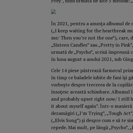
Prey”, fiind urmată de alte 3 melodii:
În 2021, pentru a anunța albumul de d
(„I keep waiting for the heartbreak m
me/ Then you’re not the one”), care, 
„Sixteen Candles” sau „Pretty in Pink”,
urmată de „Psycho”, scrisă împreună c
în luna august a anului 2021, sub Gi
Cele 14 piese păstrează farmecul prim
în timp ce baladele iubite de fani își g
vorbește despre trecerea de la copilări
însoțesc această schimbare. Albumul în
and probably upset right now/ I still 
it about myself again”. Într-o manieră
dezamăgiri („I’m Trying”, „Tough Act”,
(„Elvis Song”) și despre cum e să te s
repede. Mai mult, pe lângă „Psycho”, „B