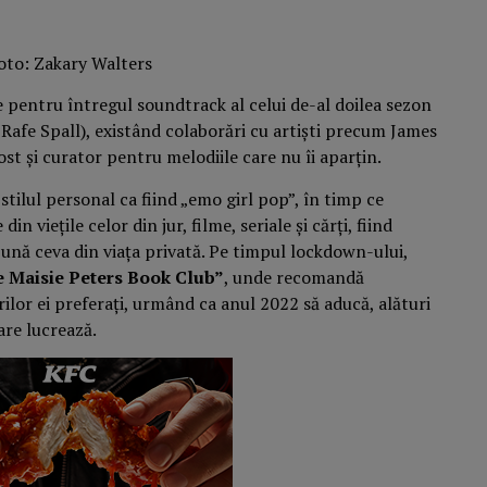
oto: Zakary Walters
se pentru întregul soundtrack al celui de-al doilea sezon
 Rafe Spall), existând colaborări cu artiști precum James
ost și curator pentru melodiile care nu îi aparțin.
 stilul personal ca fiind „emo girl pop”, în timp ce
in viețile celor din jur, filme, seriale și cărți, fiind
ună ceva din viața privată. Pe timpul lockdown-ului,
 Maisie Peters Book Club”
, unde recomandă
orilor ei preferați, urmând ca anul 2022 să aducă, alături
care lucrează.