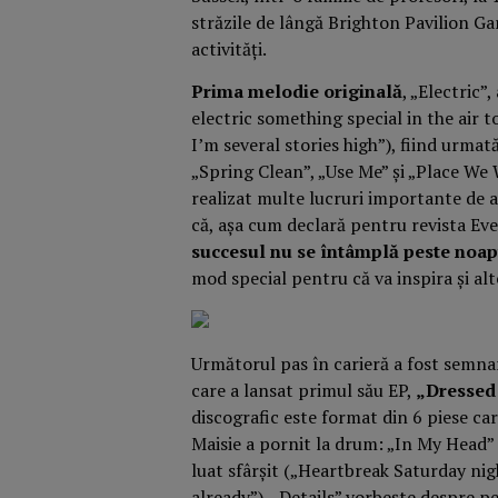
străzile de lângă Brighton Pavilion Ga
activități.
Prima melodie originală
, „Electric”
electric something special in the air to
I’m several stories high”), fiind urmat
„Spring Clean”, „Use Me” și „Place We 
realizat multe lucruri importante de a
că, așa cum declară pentru revista Ev
succesul nu se întâmplă peste noap
mod special pentru că va inspira și alt
Următorul pas în carieră a fost semna
care a lansat primul său EP,
„Dressed 
discografic este format din 6 piese ca
Maisie a pornit la drum: „In My Head” 
luat sfârșit („Heartbreak Saturday nig
already”), „Details” vorbește despre pe