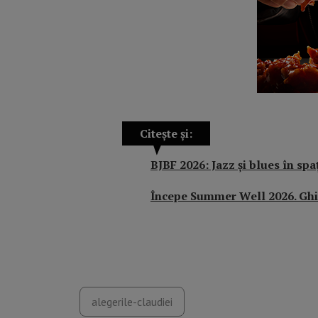
Citește și:
BJBF 2026: Jazz și blues în spaț
Începe Summer Well 2026. Ghid
alegerile-claudiei