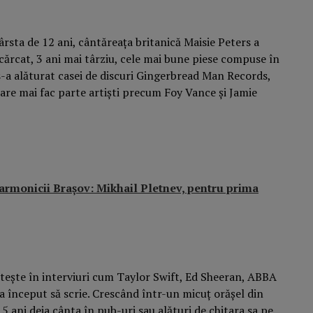
ârsta de 12 ani, cântăreața britanică Maisie Peters a
ărcat, 3 ani mai târziu, cele mai bune piese compuse în
 s-a alăturat casei de discuri Gingerbread Man Records,
care mai fac parte artiști precum Foy Vance și Jamie
larmonicii Brașov: Mikhail Pletnev, pentru prima
stește în interviuri cum Taylor Swift, Ed Sheeran, ABBA
 a început să scrie. Crescând într-un micuț orășel din
15 ani deja cânta în pub-uri sau alături de chitara sa pe