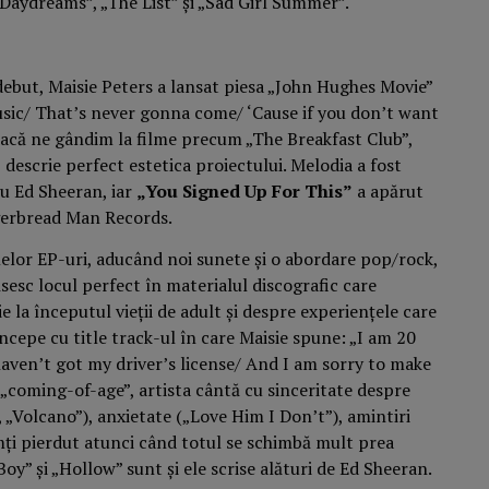
 „Daydreams”, „The List” și „Sad Girl Summer”.
ebut, Maisie Peters a lansat piesa „John Hughes Movie”
usic/ That’s never gonna come/ ‘Cause if you don’t want
dacă ne gândim la filme precum „The Breakfast Club”,
 descrie perfect estetica proiectului. Melodia a fost
u Ed Sheeran, iar
„You Signed Up For This”
a apărut
ngerbread Man Records.
elor EP-uri, aducând noi sunete și o abordare pop/rock,
ăsesc locul perfect în materialul discografic care
e la începutul vieții de adult și despre experiențele care
cepe cu title track-ul în care Maisie spune: „I am 20
haven’t got my driver’s license/ And I am sorry to make
 „coming-of-age”, artista cântă cu sinceritate despre
 „Volcano”), anxietate („Love Him I Don’t”), amintiri
imți pierdut atunci când totul se schimbă mult prea
oy” și „Hollow” sunt și ele scrise alături de Ed Sheeran.