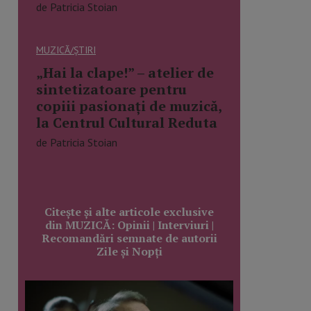
de Patricia Stoian
MUZICĂ/ȘTIRI
„Hai la clape!” – atelier de
sintetizatoare pentru
copiii pasionați de muzică,
la Centrul Cultural Reduta
de Patricia Stoian
Citește și alte articole exclusive
din MUZICĂ: Opinii | Interviuri |
Recomandări semnate de autorii
Zile și Nopți