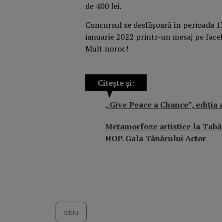
de 400 lei.
Concursul se desfășoară în perioada 13
ianuarie 2022 printr-un mesaj pe faceb
Mult noroc!
Citește și:
„Give Peace a Chance”, ediția 
Metamorfoze artistice la Tabă
HOP. Gala Tânărului Actor
sibiu