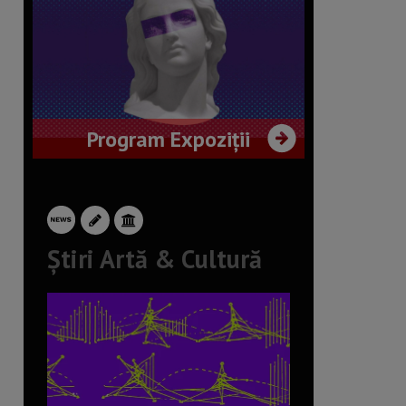
Program Expoziții
Știri Artă & Cultură