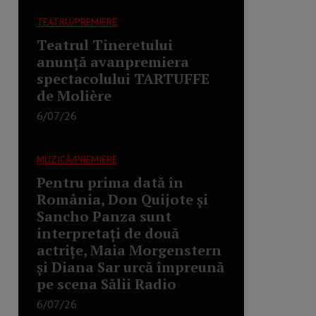
TEATRU/PREMIERE
Teatrul Tineretului
anunță avanpremiera
spectacolului TARTUFFE
de Molière
6/07/26
MUZICĂ/PREMIERE
Pentru prima dată în
România, Don Quijote și
Sancho Panza sunt
interpretați de două
actrițe, Maia Morgenstern
și Diana Sar urcă împreună
pe scena Sălii Radio
6/07/26