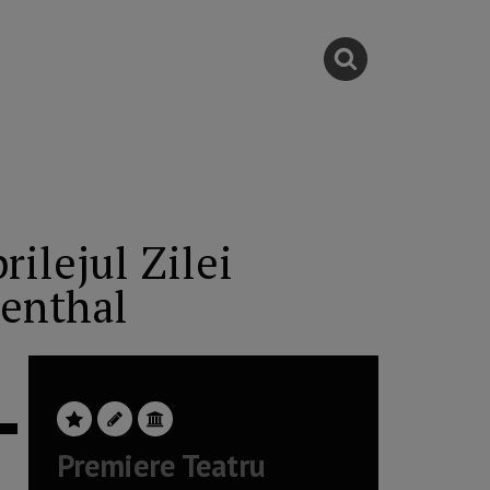
rilejul Zilei
kenthal
Premiere Teatru