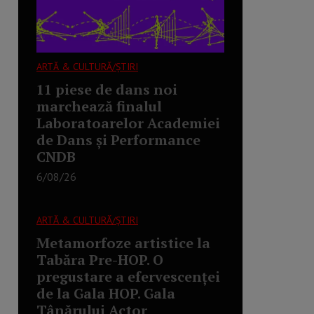
ARTĂ & CULTURĂ/ȘTIRI
11 piese de dans noi
marchează finalul
Laboratoarelor Academiei
de Dans și Performance
CNDB
6/08/26
ARTĂ & CULTURĂ/ȘTIRI
Metamorfoze artistice la
Tabăra Pre-HOP. O
pregustare a efervescenței
de la Gala HOP. Gala
Tânărului Actor