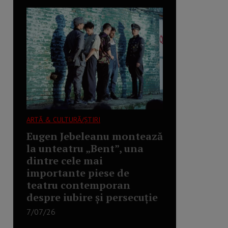
ARTĂ & CULTURĂ/ȘTIRI
Eugen Jebeleanu montează
la unteatru „Bent”, una
dintre cele mai
importante piese de
teatru contemporan
despre iubire și persecuție
7/07/26