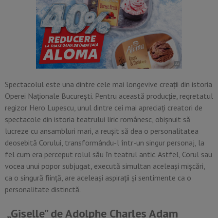
Spectacolul este una dintre cele mai longevive creații din istoria
Operei Naționale București. Pentru această producție, regretatul
regizor Hero Lupescu, unul dintre cei mai apreciați creatori de
spectacole din istoria teatrului liric românesc, obișnuit să
lucreze cu ansambluri mari, a reușit să dea o personalitatea
deosebită Corului, transformându-l într-un singur personaj, la
fel cum era perceput rolul său în teatrul antic. Astfel, Corul sau
vocea unui popor subjugat, execută simultan aceleași mișcări,
ca o singură ființă, are aceleași aspirații și sentimente ca o
personalitate distinctă.
„Giselle” de Adolphe Charles Adam