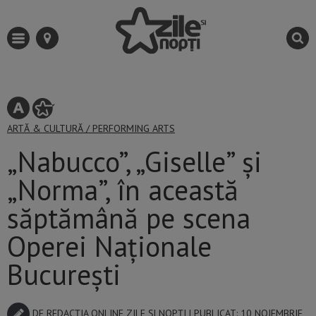
ARTĂ & CULTURĂ
/
PERFORMING ARTS
„Nabucco”, „Giselle” și
„Norma”, în această
săptămână pe scena
Operei Naționale
București
DE
REDACȚIA ONLINE ZILE ȘI NOPȚI
| PUBLICAT: 10 NOIEMBRIE