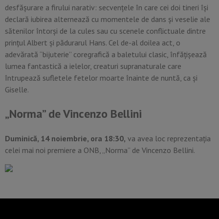
desfăşurare a firului narativ: secvenţele în care cei doi tineri îşi
declară iubirea alternează cu momentele de dans şi veselie ale
sătenilor întorşi de la cules sau cu scenele conflictuale dintre
prinţul Albert şi pădurarul Hans. Cel de-al doilea act, o
adevărată “bijuterie” coregrafică a baletului clasic, înfăţişează
lumea fantastică a ielelor, creaturi supranaturale care
întrupează sufletele fetelor moarte înainte de nuntă, ca şi
Giselle.
„Norma” de Vincenzo Bellini
Duminică, 14 noiembrie, ora 18:30,
va avea loc reprezentația
celei mai noi premiere a ONB, „Norma” de Vincenzo Bellini.