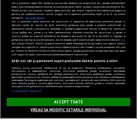
Noi și partenerii noștri
731
stocăm și/sau accesăm informații pe dispozitivul dvs., precum identificatorii
cookie unici pentru prelucrarea datelor cu caracter personal. Puteți accepta sau gestiona preferințele dvs.
făcând clic mai jos, respectiv vă puteți opune utilizării unui interes legitim în orice moment pe pagina cu
politica de confidențialitate. Aceste alegeri vor fi raportate partenerilor noștri și nu vă vor afecta
navigarea.
Mai multe detalii
Noi si partenerii nostri (retelele de socializare si agentiile de publicitate partenere, precum si
furnizorii nostri de servicii de date analitice) prelucram date pentru a permite website-ului sa
functioneze, pentru a personaliza continutul si anunturile publicitare afisate in functie de interesele
si/sau profilul dvs., pentru a va oferi functionalitati aferente retelelor de socializare si pentru a
analiza traficul pe website. Beneficiati de drepturile prevazute de art. 15-22 din GDPR in legatura cu
prelucrarea datelor cu caracter personal. Aceste drepturi pot fi exercitate prin modalitatea indicata
aici
.
Prin click pe “ACCEPT TOATE”, acceptati folosirea tuturor Tehnologiilor de tip Cookie, care implica inclusiv
acceptul dvs. cu privire la stocarea/accesarea informatiilor de catre Vendor-ii cu care colaboram. Prin click
pe “VREAU SA MODIFIC SETARILE INDIVIDUAL” puteti schimba preferintele in mod individual, mai putin
cele legate de cookie strict necesare pentru functionarea website-ului.
Atât noi, cât și partenerii noștri prelucrăm datele pentru a oferi:
Stocarea și/sau accesarea informațiilor de pe un dispozitiv. Măsurarea performanței reclamelor.
Dezvoltarea și îmbunătățirea serviciilor. Utilizarea profilurilor pentru selectarea conținutului
personalizat. Crearea profilurilor de conținut personalizat. Utilizarea profilurilor pentru selectarea
publicității personalizate. Crearea profilurilor pentru publicitate personalizată. Măsurarea performanței
conținutului. Înțelegerea publicului prin statistici sau combinații de date din surse diferite. Utilizarea de
date limitate pentru a selecta publicitatea. Utilizarea datelor limitate pentru a selecta conținutul.
Date precise de geolocație și identificarea prin scanarea dispozitivului.
Listă parteneri (furnizori)
×
ACCEPT TOATE
VREAU SA MODIFIC SETARILE INDIVIDUAL
Sunet