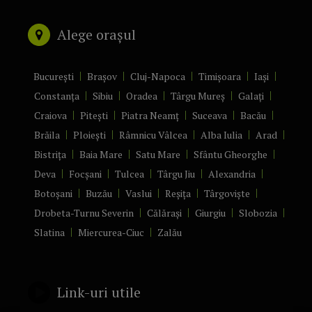
Alege orașul
București
Brașov
Cluj-Napoca
Timișoara
Iași
Constanța
Sibiu
Oradea
Târgu Mureș
Galați
Craiova
Pitești
Piatra Neamț
Suceava
Bacău
Brăila
Ploiești
Râmnicu Vâlcea
Alba Iulia
Arad
Bistrița
Baia Mare
Satu Mare
Sfântu Gheorghe
Deva
Focșani
Tulcea
Târgu Jiu
Alexandria
Botoșani
Buzău
Vaslui
Reșița
Târgoviște
Drobeta-Turnu Severin
Călărași
Giurgiu
Slobozia
Slatina
Miercurea-Ciuc
Zalău
Link-uri utile