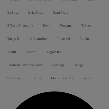
Bistrița
Baia Mare
Satu Mare
Sfântu Gheorghe
Deva
Focșani
Tulcea
Târgu Jiu
Alexandria
Botoșani
Buzău
Vaslui
Reșița
Târgoviște
Drobeta-Turnu Severin
Călărași
Giurgiu
Slobozia
Slatina
Miercurea-Ciuc
Zalău