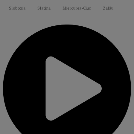
Slobozia
Slatina
Miercurea-Ciuc
Zalău