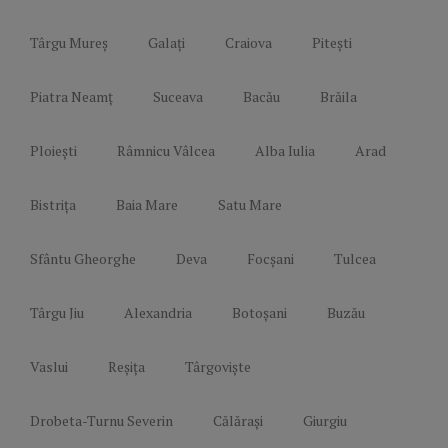
Târgu Mureș
Galați
Craiova
Pitești
Piatra Neamț
Suceava
Bacău
Brăila
Ploiești
Râmnicu Vâlcea
Alba Iulia
Arad
Bistrița
Baia Mare
Satu Mare
Sfântu Gheorghe
Deva
Focșani
Tulcea
Târgu Jiu
Alexandria
Botoșani
Buzău
Vaslui
Reșița
Târgoviște
Drobeta-Turnu Severin
Călărași
Giurgiu