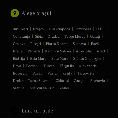
Alege orașul
București
Brașov
Cluj-Napoca
Timișoara
Iași
Constanța
Sibiu
Oradea
Târgu Mureș
Galați
Craiova
Pitești
Piatra Neamț
Suceava
Bacău
Brăila
Ploiești
Râmnicu Vâlcea
Alba Iulia
Arad
Bistrița
Baia Mare
Satu Mare
Sfântu Gheorghe
Deva
Focșani
Tulcea
Târgu Jiu
Alexandria
Botoșani
Buzău
Vaslui
Reșița
Târgoviște
Drobeta-Turnu Severin
Călărași
Giurgiu
Slobozia
Slatina
Miercurea-Ciuc
Zalău
Link-uri utile