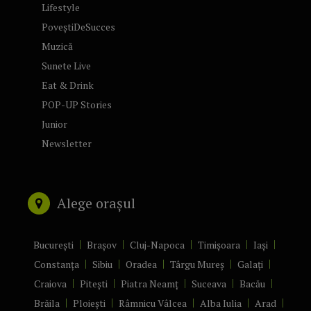
Lifestyle
PoveștiDeSucces
Muzică
Sunete Live
Eat & Drink
POP-UP Stories
Junior
Newsletter
Alege orașul
București
Brașov
Cluj-Napoca
Timișoara
Iași
Constanța
Sibiu
Oradea
Târgu Mureș
Galați
Craiova
Pitești
Piatra Neamț
Suceava
Bacău
Brăila
Ploiești
Râmnicu Vâlcea
Alba Iulia
Arad