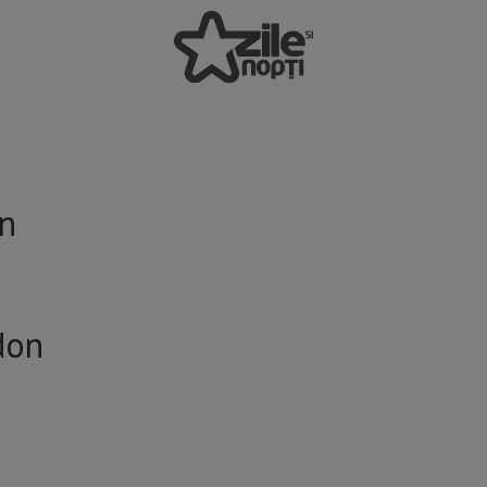
on
don