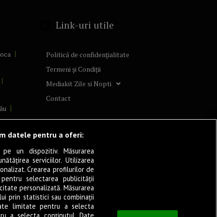
Link-uri utile
poca
Politică de confidențialitate
Termeni și Condiții
Mediakit Zile si Nopti
Contact
ău
lcea
ăm datele pentru a oferi:
 pe un dispozitiv. Măsurarea
tățirea serviciilor. Utilizarea
cșani
onalizat. Crearea profilurilor de
ia
 pentru selectarea publicității
icitate personalizată. Măsurarea
eșița
i prin statistici sau combinații
ate limitate pentru a selecta
tru a selecta conținutul. Date
ași