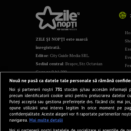
Ho
ZILE ȘI NOPȚI este marcă
Sh
înregistrată.
Ese
Editor
: City Guide Media SRL.
Ev
Sediul central
: Brașov, Str. Octavian
Fes
Goga nr. 9, bl. 290
Co
Nouă ne pasă ca datele tale personale să rămână confide
Art
Noi și partenerii noștri
731
stocăm și/sau accesăm informații pe
Tea
precum identificatorii cookie unici pentru prelucrarea datelor c
Fil
Puteți accepta sau gestiona preferințele dvs. făcând clic mai jos,
Pro
opune utilizării unui interes legitim în orice moment pe pag
confidențialitate. Aceste alegeri vor fi raportate partenerilor noștr
Lif
navigarea.
Mai multe detalii
Po
Noi si partenerii nostri (retelele de socializare si agentiile de p
Mu