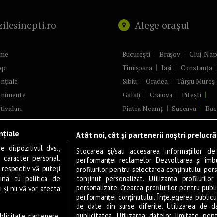
zilesinopti.ro
Alege orașul
me
București
Brașov
Cluj-Na
op
Timișoara
Iași
Constanța
nțiale
Sibiu
Oradea
Târgu Mureș
enimente
Galați
Craiova
Pitești
tivaluri
Piatra Neamț
Suceava
Bac
ncerte
Brăila
Ploiești
Râmnicu Vâ
nțiale
Atât noi, cât și partenerii noștri prelucr
ă & Cultură
Alba Iulia
Arad
Bistrița
 dispozitivul dvs.,
tru
Baia Mare
Satu Mare
Stocarea și/sau accesarea informațiilor de
u caracter personal.
performanței reclamelor. Dezvoltarea și îmbună
m
Sfântu Gheorghe
Deva
Fo
 respectiv vă puteți
profilurilor pentru selectarea conținutului pers
gram filme
Tulcea
Târgu Jiu
Alexandr
ina cu politica de
conținut personalizat. Utilizarea profilurilor
personalizate. Crearea profilurilor pentru publ
i și nu vă vor afecta
estyle
Botoșani
Buzău
Vaslui
R
performanței conținutului. Înțelegerea publiculu
veștiDeSucces
Târgoviște
de date din surse diferite. Utilizarea de d
publicitatea. Utilizarea datelor limitate pen
ublicitate partenere,
zică
Drobeta-Turnu Severin
Călăr